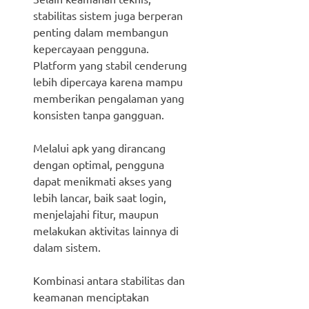
stabilitas sistem juga berperan
penting dalam membangun
kepercayaan pengguna.
Platform yang stabil cenderung
lebih dipercaya karena mampu
memberikan pengalaman yang
konsisten tanpa gangguan.
Melalui apk yang dirancang
dengan optimal, pengguna
dapat menikmati akses yang
lebih lancar, baik saat login,
menjelajahi fitur, maupun
melakukan aktivitas lainnya di
dalam sistem.
Kombinasi antara stabilitas dan
keamanan menciptakan