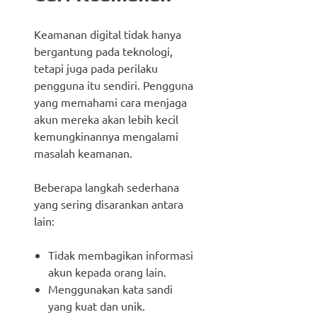
Keamanan digital tidak hanya
bergantung pada teknologi,
tetapi juga pada perilaku
pengguna itu sendiri. Pengguna
yang memahami cara menjaga
akun mereka akan lebih kecil
kemungkinannya mengalami
masalah keamanan.
Beberapa langkah sederhana
yang sering disarankan antara
lain:
Tidak membagikan informasi
akun kepada orang lain.
Menggunakan kata sandi
yang kuat dan unik.