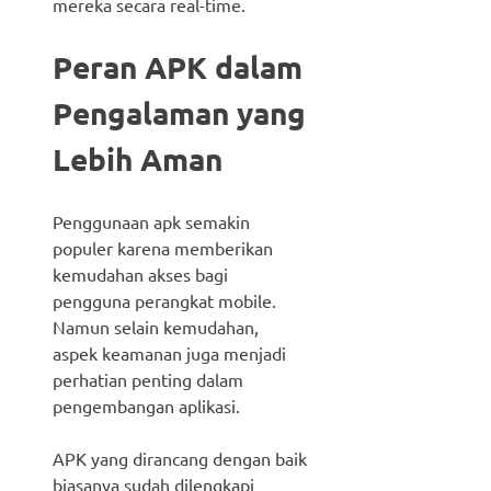
mereka secara real-time.
Peran APK dalam
Pengalaman yang
Lebih Aman
Penggunaan apk semakin
populer karena memberikan
kemudahan akses bagi
pengguna perangkat mobile.
Namun selain kemudahan,
aspek keamanan juga menjadi
perhatian penting dalam
pengembangan aplikasi.
APK yang dirancang dengan baik
biasanya sudah dilengkapi