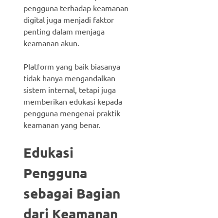
pengguna terhadap keamanan
digital juga menjadi faktor
penting dalam menjaga
keamanan akun.
Platform yang baik biasanya
tidak hanya mengandalkan
sistem internal, tetapi juga
memberikan edukasi kepada
pengguna mengenai praktik
keamanan yang benar.
Edukasi
Pengguna
sebagai Bagian
dari Keamanan