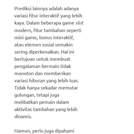
Prediksi lainnya adalah adanya
variasi fitur interaktif yang lebih
kaya. Dalam beberapa game
slot
modern, fitur tambahan seperti
mini game, bonus interaktif,
atau elemen sosial semakin
sering diperkenalkan. Hal ini
bertujuan untuk membuat
pengalaman bermain tidak
monoton dan memberikan
variasi hiburan yang lebih luas.
Tidak hanya sekadar memutar
gulungan, tetapi juga
melibatkan pemain dalam
aktivitas tambahan yang lebih
dinamis.
Namun, perlu juga dipahami