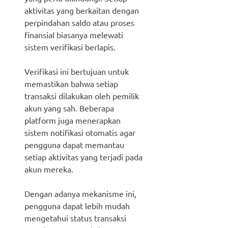
aktivitas yang berkaitan dengan
perpindahan saldo atau proses
finansial biasanya melewati
sistem verifikasi berlapis.
Verifikasi ini bertujuan untuk
memastikan bahwa setiap
transaksi dilakukan oleh pemilik
akun yang sah. Beberapa
platform juga menerapkan
sistem notifikasi otomatis agar
pengguna dapat memantau
setiap aktivitas yang terjadi pada
akun mereka.
Dengan adanya mekanisme ini,
pengguna dapat lebih mudah
mengetahui status transaksi