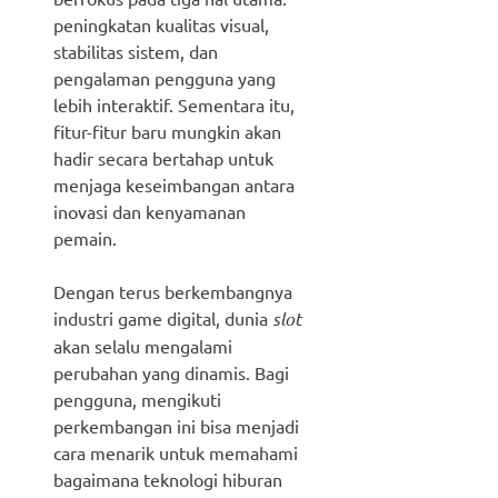
peningkatan kualitas visual,
stabilitas sistem, dan
pengalaman pengguna yang
lebih interaktif. Sementara itu,
fitur-fitur baru mungkin akan
hadir secara bertahap untuk
menjaga keseimbangan antara
inovasi dan kenyamanan
pemain.
Dengan terus berkembangnya
industri game digital, dunia
slot
akan selalu mengalami
perubahan yang dinamis. Bagi
pengguna, mengikuti
perkembangan ini bisa menjadi
cara menarik untuk memahami
bagaimana teknologi hiburan