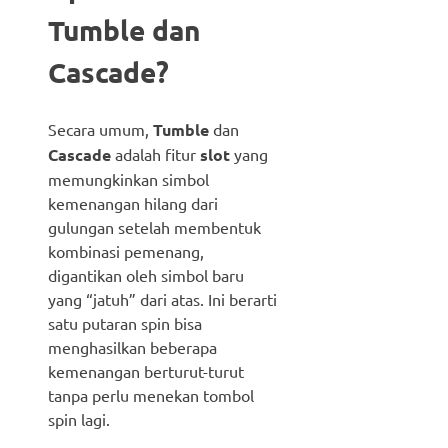
Tumble dan
Cascade?
Secara umum,
Tumble
dan
Cascade
adalah fitur
slot
yang
memungkinkan simbol
kemenangan hilang dari
gulungan setelah membentuk
kombinasi pemenang,
digantikan oleh simbol baru
yang “jatuh” dari atas. Ini berarti
satu putaran spin bisa
menghasilkan beberapa
kemenangan berturut-turut
tanpa perlu menekan tombol
spin lagi.