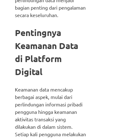
perlindungan data menjadi
bagian penting dari pengalaman
secara keseluruhan.
Pentingnya
Keamanan Data
di Platform
Digital
Keamanan data mencakup
berbagai aspek, mulai dari
perlindungan informasi pribadi
pengguna hingga keamanan
aktivitas transaksi yang
dilakukan di dalam sistem.
Setiap kali pengguna melakukan