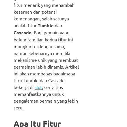
fitur menarik yang menambah
keseruan dan potensi
kemenangan, salah satunya
adalah fitur
Tumble
dan
Cascade
. Bagi pemain yang
belum familiar, kedua fitur ini
mungkin terdengar sama,
namun sebenarnya memiliki
mekanisme unik yang membuat
permainan lebih dinamis. Artikel
ini akan membahas bagaimana
fitur Tumble dan Cascade
bekerja di
slot
, serta tips
memanfaatkannya untuk
pengalaman bermain yang lebih
seru.
Apa Itu Fitur