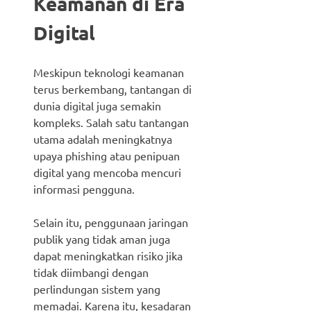
Keamanan di Era
Digital
Meskipun teknologi keamanan
terus berkembang, tantangan di
dunia digital juga semakin
kompleks. Salah satu tantangan
utama adalah meningkatnya
upaya phishing atau penipuan
digital yang mencoba mencuri
informasi pengguna.
Selain itu, penggunaan jaringan
publik yang tidak aman juga
dapat meningkatkan risiko jika
tidak diimbangi dengan
perlindungan sistem yang
memadai. Karena itu, kesadaran