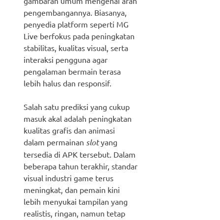
gambaran umum mengenai arah
pengembangannya. Biasanya,
penyedia platform seperti MG
Live berfokus pada peningkatan
stabilitas, kualitas visual, serta
interaksi pengguna agar
pengalaman bermain terasa
lebih halus dan responsif.
Salah satu prediksi yang cukup
masuk akal adalah peningkatan
kualitas grafis dan animasi
dalam permainan
slot
yang
tersedia di APK tersebut. Dalam
beberapa tahun terakhir, standar
visual industri game terus
meningkat, dan pemain kini
lebih menyukai tampilan yang
realistis, ringan, namun tetap