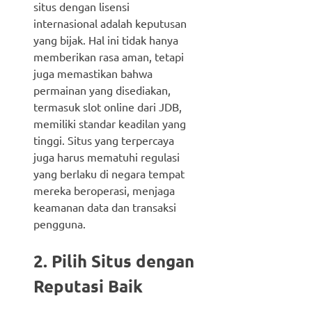
situs dengan lisensi
internasional adalah keputusan
yang bijak. Hal ini tidak hanya
memberikan rasa aman, tetapi
juga memastikan bahwa
permainan yang disediakan,
termasuk slot online dari JDB,
memiliki standar keadilan yang
tinggi. Situs yang terpercaya
juga harus mematuhi regulasi
yang berlaku di negara tempat
mereka beroperasi, menjaga
keamanan data dan transaksi
pengguna.
2. Pilih Situs dengan
Reputasi Baik