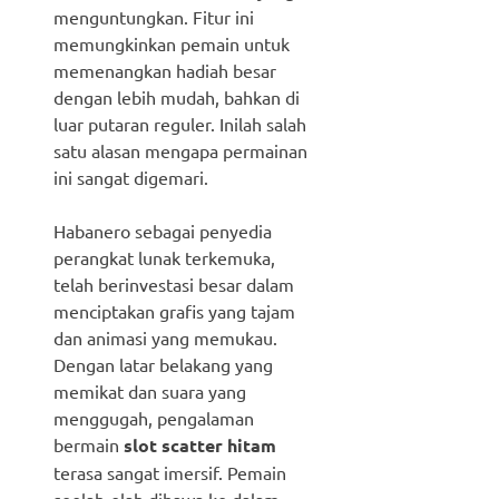
menguntungkan. Fitur ini
memungkinkan pemain untuk
memenangkan hadiah besar
dengan lebih mudah, bahkan di
luar putaran reguler. Inilah salah
satu alasan mengapa permainan
ini sangat digemari.
Habanero sebagai penyedia
perangkat lunak terkemuka,
telah berinvestasi besar dalam
menciptakan grafis yang tajam
dan animasi yang memukau.
Dengan latar belakang yang
memikat dan suara yang
menggugah, pengalaman
bermain
slot scatter hitam
terasa sangat imersif. Pemain
seolah-olah dibawa ke dalam