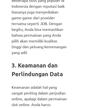
Beberapa situs yang populer di
Indonesia dengan reputasi baik
biasanya juga menyediakan
game-game dari provider
ternama seperti JDB. Dengan
begitu, Anda bisa memastikan
bahwa permainan yang Anda
pilih akan memiliki kualitas
tinggi dan peluang kemenangan
yang adil.
3. Keamanan dan
Perlindungan Data
Keamanan adalah hal yang
sangat penting dalam perjudian
online, apalagi dalam permainan
slot online. Anda harus