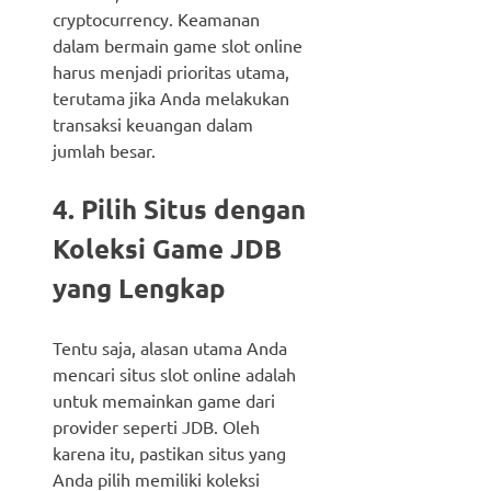
cryptocurrency. Keamanan
dalam bermain game slot online
harus menjadi prioritas utama,
terutama jika Anda melakukan
transaksi keuangan dalam
jumlah besar.
4. Pilih Situs dengan
Koleksi Game JDB
yang Lengkap
Tentu saja, alasan utama Anda
mencari situs slot online adalah
untuk memainkan game dari
provider seperti JDB. Oleh
karena itu, pastikan situs yang
Anda pilih memiliki koleksi