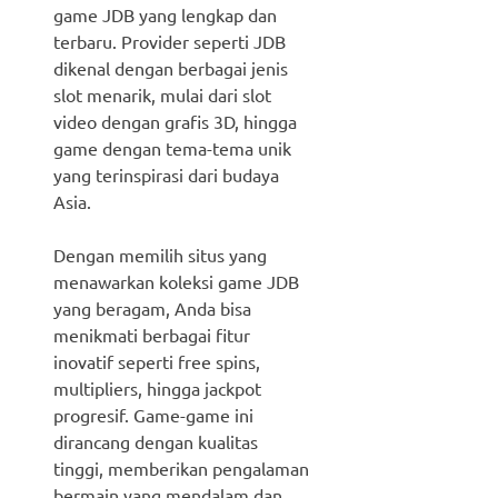
game JDB yang lengkap dan
terbaru. Provider seperti JDB
dikenal dengan berbagai jenis
slot menarik, mulai dari slot
video dengan grafis 3D, hingga
game dengan tema-tema unik
yang terinspirasi dari budaya
Asia.
Dengan memilih situs yang
menawarkan koleksi game JDB
yang beragam, Anda bisa
menikmati berbagai fitur
inovatif seperti free spins,
multipliers, hingga jackpot
progresif. Game-game ini
dirancang dengan kualitas
tinggi, memberikan pengalaman
bermain yang mendalam dan