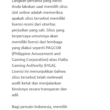
Langkah pertama yang harus
Anda lakukan saat memilih situs
slot online adalah memeriksa
apakah situs tersebut memiliki
lisensi resmi dari otoritas
perjudian yang sah. Situs yang
terpercaya umumnya akan
memiliki lisensi dari lembaga
yang diakui seperti PAGCOR
(Philippine Amusement and
Gaming Corporation) atau Malta
Gaming Authority (MGA).
Lisensi ini menunjukkan bahwa
situs tersebut telah melewati
audit ketat dan menjalankan
bisnisnya secara transparan dan
adil.
Bagi pemain Indonesia, memilih