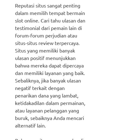
Reputasi situs sangat penting
dalam memilih tempat bermain
slot online. Cari tahu ulasan dan
testimonial dari pemain lain di
forum-forum perjudian atau
situs-situs review terpercaya.
Situs yang memiliki banyak
ulasan positif menunjukkan
bahwa mereka dapat dipercaya
dan memiliki layanan yang baik.
Sebaliknya, jika banyak ulasan
negatif terkait dengan
penarikan dana yang lambat,
ketidakadilan dalam permainan,
atau layanan pelanggan yang
buruk, sebaiknya Anda mencari
alternatif lain.