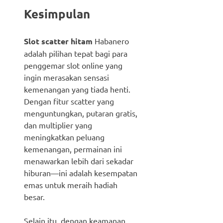
Kesimpulan
Slot scatter hitam
Habanero
adalah pilihan tepat bagi para
penggemar slot online yang
ingin merasakan sensasi
kemenangan yang tiada henti.
Dengan fitur scatter yang
menguntungkan, putaran gratis,
dan multiplier yang
meningkatkan peluang
kemenangan, permainan ini
menawarkan lebih dari sekadar
hiburan—ini adalah kesempatan
emas untuk meraih hadiah
besar.
Selain itu, dengan keamanan