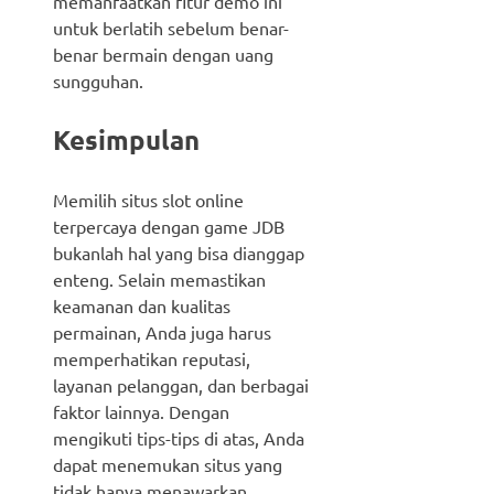
memanfaatkan fitur demo ini
untuk berlatih sebelum benar-
benar bermain dengan uang
sungguhan.
Kesimpulan
Memilih situs slot online
terpercaya dengan game JDB
bukanlah hal yang bisa dianggap
enteng. Selain memastikan
keamanan dan kualitas
permainan, Anda juga harus
memperhatikan reputasi,
layanan pelanggan, dan berbagai
faktor lainnya. Dengan
mengikuti tips-tips di atas, Anda
dapat menemukan situs yang
tidak hanya menawarkan