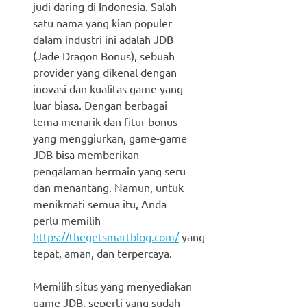
judi daring di Indonesia. Salah
satu nama yang kian populer
dalam industri ini adalah JDB
(Jade Dragon Bonus), sebuah
provider yang dikenal dengan
inovasi dan kualitas game yang
luar biasa. Dengan berbagai
tema menarik dan fitur bonus
yang menggiurkan, game-game
JDB bisa memberikan
pengalaman bermain yang seru
dan menantang. Namun, untuk
menikmati semua itu, Anda
perlu memilih
https://thegetsmartblog.com/
yang
tepat, aman, dan terpercaya.
Memilih situs yang menyediakan
game JDB, seperti yang sudah