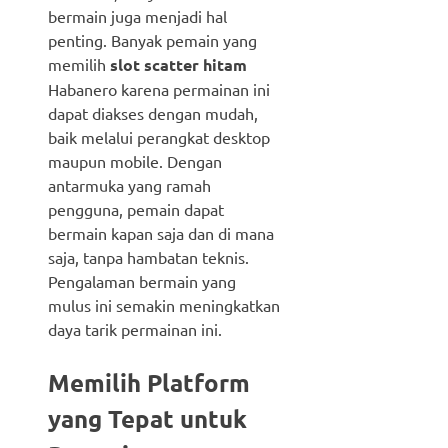
bermain juga menjadi hal
penting. Banyak pemain yang
memilih
slot scatter hitam
Habanero karena permainan ini
dapat diakses dengan mudah,
baik melalui perangkat desktop
maupun mobile. Dengan
antarmuka yang ramah
pengguna, pemain dapat
bermain kapan saja dan di mana
saja, tanpa hambatan teknis.
Pengalaman bermain yang
mulus ini semakin meningkatkan
daya tarik permainan ini.
Memilih Platform
yang Tepat untuk