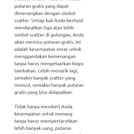
putaran gratis yang dapat
dimenangkan dengan simbol
scatter. Setiap kali Anda berhasil
mendaratkan tiga atau lebih
simbol scatter di gulungan, Anda
akan memicu putaran gratis. Ini
adalah kesempatan emas untuk
menggandakan kemenangan
tanpa harus mengeluarkan biaya
tambahan. Lebih menarik lagi,
semakin banyak scatter yang
muncul, semakin banyak putaran
gratis yang bisa didapatkan.
Tidak hanya memberi Anda
kesempatan untuk menang
tanpa harus mempertaruhkan
lebih banyak uang, putaran