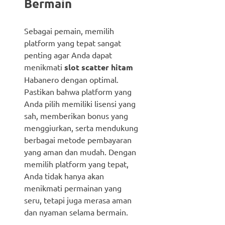
Bermain
Sebagai pemain, memilih
platform yang tepat sangat
penting agar Anda dapat
menikmati
slot scatter hitam
Habanero dengan optimal.
Pastikan bahwa platform yang
Anda pilih memiliki lisensi yang
sah, memberikan bonus yang
menggiurkan, serta mendukung
berbagai metode pembayaran
yang aman dan mudah. Dengan
memilih platform yang tepat,
Anda tidak hanya akan
menikmati permainan yang
seru, tetapi juga merasa aman
dan nyaman selama bermain.