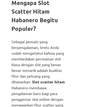
Mengapa Slot
Scatter Hitam
Habanero Begitu
Populer?
Sebagai pemain yang
berpengalaman, tentu Anda
sudah mengetahui bahwa yang
membedakan permainan slot
biasa dengan slot yang benar-
benar menarik adalah kualitas
fitur dan peluang yang
ditawarkan.
Slot scatter hitam
Habanero membawa
pengalaman baru bagi para
penggemar slot online dengan
menawarkan fitur scatter yang