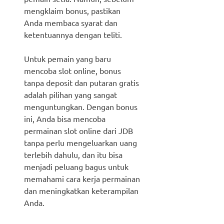
mengklaim bonus, pastikan
Anda membaca syarat dan
ketentuannya dengan teliti.
Untuk pemain yang baru
mencoba slot online, bonus
tanpa deposit dan putaran gratis
adalah pilihan yang sangat
menguntungkan. Dengan bonus
ini, Anda bisa mencoba
permainan slot online dari JDB
tanpa perlu mengeluarkan uang
terlebih dahulu, dan itu bisa
menjadi peluang bagus untuk
memahami cara kerja permainan
dan meningkatkan keterampilan
Anda.