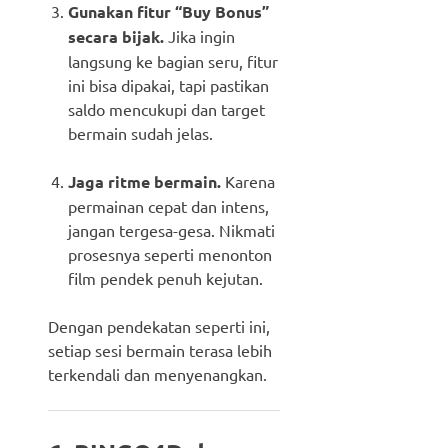
Gunakan fitur “Buy Bonus”
secara bijak.
Jika ingin
langsung ke bagian seru, fitur
ini bisa dipakai, tapi pastikan
saldo mencukupi dan target
bermain sudah jelas.
Jaga ritme bermain.
Karena
permainan cepat dan intens,
jangan tergesa-gesa. Nikmati
prosesnya seperti menonton
film pendek penuh kejutan.
Dengan pendekatan seperti ini,
setiap sesi bermain terasa lebih
terkendali dan menyenangkan.