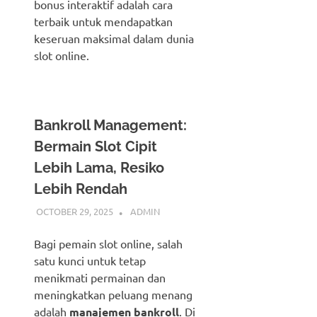
bonus interaktif adalah cara
terbaik untuk mendapatkan
keseruan maksimal dalam dunia
slot online.
Bankroll Management:
Bermain Slot Cipit
Lebih Lama, Resiko
Lebih Rendah
OCTOBER 29, 2025
ADMIN
UNCATEGORIZED
Bagi pemain slot online, salah
satu kunci untuk tetap
menikmati permainan dan
meningkatkan peluang menang
adalah
manajemen bankroll
. Di