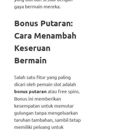
gaya bermain mereka.
Bonus Putaran:
Cara Menambah
Keseruan
Bermain
Salah satu fitur yang paling
dicari oleh pemain slot adalah
bonus putaran
atau free spins.
Bonus ini memberikan
kesempatan untuk memutar
gulungan tanpa mengeluarkan
taruhan tambahan, sambil tetap
memiliki peluang untuk