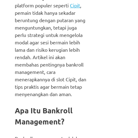
platform populer seperti
Cipit
,
pemain tidak hanya sekadar
beruntung dengan putaran yang
menguntungkan, tetapi juga
perlu strategi untuk mengelola
modal agar sesi bermain lebih
lama dan risiko kerugian lebih
rendah. Artikel ini akan
membahas pentingnya bankroll
management, cara
menerapkannya di slot Cipit, dan
tips praktis agar bermain tetap
menyenangkan dan aman.
Apa Itu Bankroll
Management?