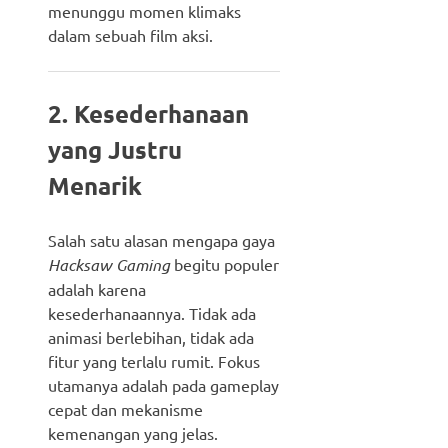
menunggu momen klimaks
dalam sebuah film aksi.
2.
Kesederhanaan
yang Justru
Menarik
Salah satu alasan mengapa gaya
Hacksaw Gaming
begitu populer
adalah karena
kesederhanaannya. Tidak ada
animasi berlebihan, tidak ada
fitur yang terlalu rumit. Fokus
utamanya adalah pada gameplay
cepat dan mekanisme
kemenangan yang jelas.