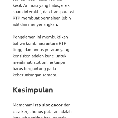
kecil. Animasi yang halus, efek
suara interaktif, dan transparansi
RTP membuat permainan lebih
adil dan menyenangkan.
Pengalaman ini membuktikan
bahwa kombinasi antara RTP
tinggi dan bonus putaran yang
konsisten adalah kunci untuk
menikmati slot online tanpa
harus bergantung pada
keberuntungan semata.
Kesimpulan
Memahami
rtp slot gacor
dan
cara kerja bonus putaran adalah
langkah penting bagi pemain