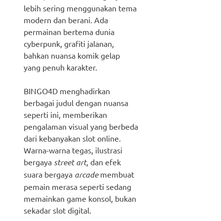
lebih sering menggunakan tema
modern dan berani. Ada
permainan bertema dunia
cyberpunk, grafiti jalanan,
bahkan nuansa komik gelap
yang penuh karakter.
BINGO4D menghadirkan
berbagai judul dengan nuansa
seperti ini, memberikan
pengalaman visual yang berbeda
dari kebanyakan slot online.
Warna-warna tegas, ilustrasi
bergaya
street art
, dan efek
suara bergaya
arcade
membuat
pemain merasa seperti sedang
memainkan game konsol, bukan
sekadar slot digital.