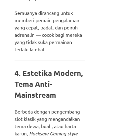
Semuanya dirancang untuk
memberi pemain pengalaman
yang cepat, padat, dan penuh
adrenalin — cocok bagi mereka
yang tidak suka permainan
terlalu lambat.
4.
Estetika Modern,
Tema Anti-
Mainstream
Berbeda dengan pengembang
slot klasik yang mengandalkan
tema dewa, buah, atau harta
karun,
Hacksaw Gaming style