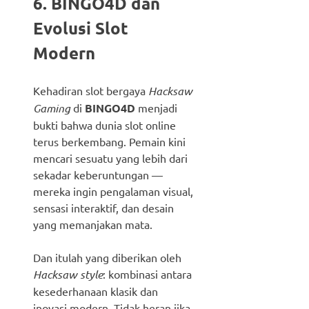
6.
BINGO4D dan
Evolusi Slot
Modern
Kehadiran slot bergaya
Hacksaw
Gaming
di
BINGO4D
menjadi
bukti bahwa dunia slot online
terus berkembang. Pemain kini
mencari sesuatu yang lebih dari
sekadar keberuntungan —
mereka ingin pengalaman visual,
sensasi interaktif, dan desain
yang memanjakan mata.
Dan itulah yang diberikan oleh
Hacksaw style
: kombinasi antara
kesederhanaan klasik dan
inovasi modern. Tidak heran jika