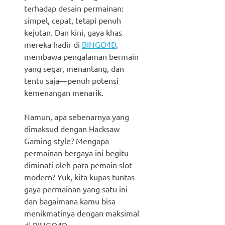
terhadap desain permainan:
simpel, cepat, tetapi penuh
kejutan. Dan kini, gaya khas
mereka hadir di
BINGO4D
,
membawa pengalaman bermain
yang segar, menantang, dan
tentu saja—penuh potensi
kemenangan menarik.
Namun, apa sebenarnya yang
dimaksud dengan Hacksaw
Gaming style? Mengapa
permainan bergaya ini begitu
diminati oleh para pemain slot
modern? Yuk, kita kupas tuntas
gaya permainan yang satu ini
dan bagaimana kamu bisa
menikmatinya dengan maksimal
di BINGO4D.