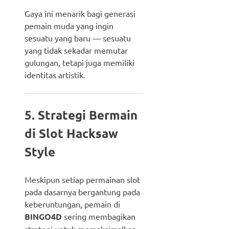
Gaya ini menarik bagi generasi
pemain muda yang ingin
sesuatu yang baru — sesuatu
yang tidak sekadar memutar
gulungan, tetapi juga memiliki
identitas artistik.
5.
Strategi Bermain
di Slot Hacksaw
Style
Meskipun setiap permainan slot
pada dasarnya bergantung pada
keberuntungan, pemain di
BINGO4D
sering membagikan
strategi untuk memaksimalkan