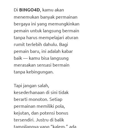
Di
BINGO4D
, kamu akan
menemukan banyak permainan
bergaya ini yang memungkinkan
pemain untuk langsung bermain
tanpa harus mempelajari aturan
rumit terlebih dahulu. Bagi
pemain baru, ini adalah kabar
baik — kamu bisa langsung
merasakan sensasi bermain
tanpa kebingungan.
Tapi jangan salah,
kesederhanaan di sini tidak
berarti monoton. Setiap
permainan memiliki pola,
kejutan, dan potensi bonus
tersendiri. Justru di balik
tampilannya yang “kalem,” ada