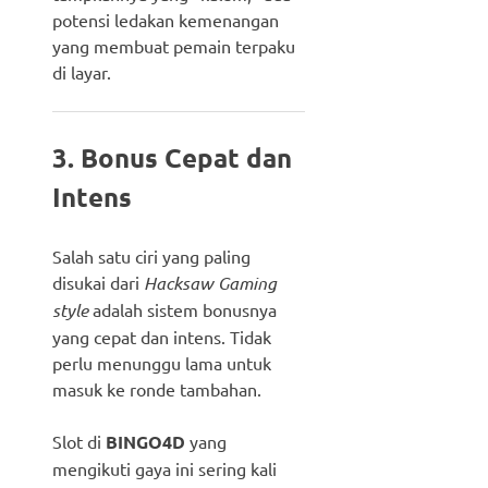
potensi ledakan kemenangan
yang membuat pemain terpaku
di layar.
3.
Bonus Cepat dan
Intens
Salah satu ciri yang paling
disukai dari
Hacksaw Gaming
style
adalah sistem bonusnya
yang cepat dan intens. Tidak
perlu menunggu lama untuk
masuk ke ronde tambahan.
Slot di
BINGO4D
yang
mengikuti gaya ini sering kali