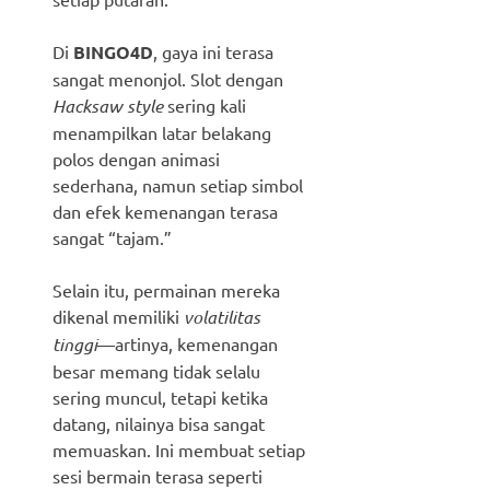
Di
BINGO4D
, gaya ini terasa
sangat menonjol. Slot dengan
Hacksaw style
sering kali
menampilkan latar belakang
polos dengan animasi
sederhana, namun setiap simbol
dan efek kemenangan terasa
sangat “tajam.”
Selain itu, permainan mereka
dikenal memiliki
volatilitas
tinggi
—artinya, kemenangan
besar memang tidak selalu
sering muncul, tetapi ketika
datang, nilainya bisa sangat
memuaskan. Ini membuat setiap
sesi bermain terasa seperti