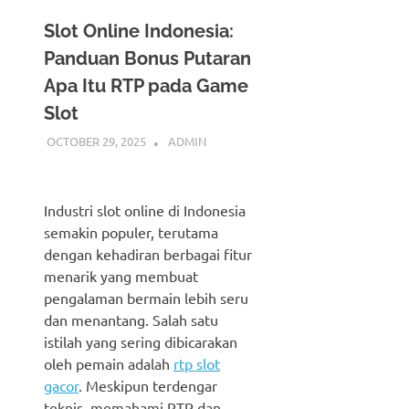
Slot Online Indonesia:
Panduan Bonus Putaran
Apa Itu RTP pada Game
Slot
OCTOBER 29, 2025
ADMIN
UNCATEGORIZED
Industri slot online di Indonesia
semakin populer, terutama
dengan kehadiran berbagai fitur
menarik yang membuat
pengalaman bermain lebih seru
dan menantang. Salah satu
istilah yang sering dibicarakan
oleh pemain adalah
rtp slot
gacor
. Meskipun terdengar
teknis, memahami RTP dan