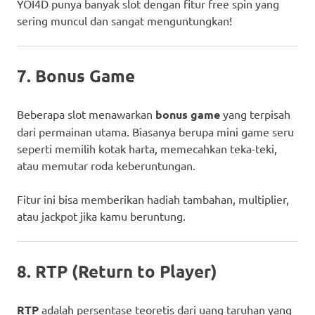
YOI4D punya banyak slot dengan fitur free spin yang
sering muncul dan sangat menguntungkan!
7. Bonus Game
Beberapa slot menawarkan
bonus game
yang terpisah
dari permainan utama. Biasanya berupa mini game seru
seperti memilih kotak harta, memecahkan teka-teki,
atau memutar roda keberuntungan.
Fitur ini bisa memberikan hadiah tambahan, multiplier,
atau jackpot jika kamu beruntung.
8. RTP (Return to Player)
RTP
adalah persentase teoretis dari uang taruhan yang