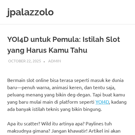
Skip
jpalazzolo
to
content
YOI4D untuk Pemula: Istilah Slot
yang Harus Kamu Tahu
OCTOBER 22, 2025
ADMIN
UNCATEGORIZED
Bermain slot online bisa terasa seperti masuk ke dunia
baru—penuh warna, animasi keren, dan tentu saja,
peluang menang yang bikin deg-degan. Tapi buat kamu
yang baru mulai main di platform seperti
YOI4D
, kadang
ada banyak istilah teknis yang bikin bingung.
Apa itu scatter? Wild itu artinya apa? Paylines tuh
maksudnya gimana? Jangan khawatir! Artikel ini akan