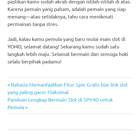
pastikan kamu sudah akrab dengan istilah-istilah di atas.
Karena pemain yang paham, adalah pemain yang siap
menang—atau setidaknya, tahu cara menikmati
permainan tanpa stres.
Jadi, kalau kamu pemula yang baru mulai main slot di
YOI4D, selamat datang! Sekarang kamu sudah satu
langkah lebih maju. Selamat bermain dan semoga hoki
selalu berpihak padamu!
Previous
Post
Rahasia Memanfaatkan Fitur Spin Gratis biar link slot
Post:
yang paling gacor Maksimal
navigation
Next
Panduan Lengkap Bermain Slot di SPY4D untuk
Post:
Pemula