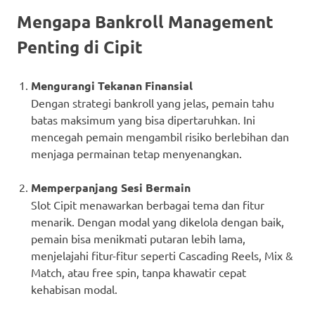
Mengapa Bankroll Management
Penting di Cipit
Mengurangi Tekanan Finansial
Dengan strategi bankroll yang jelas, pemain tahu
batas maksimum yang bisa dipertaruhkan. Ini
mencegah pemain mengambil risiko berlebihan dan
menjaga permainan tetap menyenangkan.
Memperpanjang Sesi Bermain
Slot Cipit menawarkan berbagai tema dan fitur
menarik. Dengan modal yang dikelola dengan baik,
pemain bisa menikmati putaran lebih lama,
menjelajahi fitur-fitur seperti Cascading Reels, Mix &
Match, atau free spin, tanpa khawatir cepat
kehabisan modal.