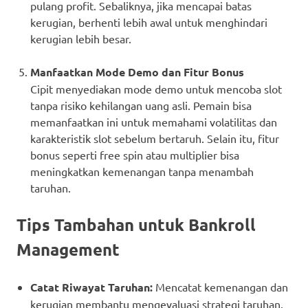
pulang profit. Sebaliknya, jika mencapai batas
kerugian, berhenti lebih awal untuk menghindari
kerugian lebih besar.
Manfaatkan Mode Demo dan Fitur Bonus
Cipit menyediakan mode demo untuk mencoba slot
tanpa risiko kehilangan uang asli. Pemain bisa
memanfaatkan ini untuk memahami volatilitas dan
karakteristik slot sebelum bertaruh. Selain itu, fitur
bonus seperti free spin atau multiplier bisa
meningkatkan kemenangan tanpa menambah
taruhan.
Tips Tambahan untuk Bankroll
Management
Catat Riwayat Taruhan:
Mencatat kemenangan dan
kerugian membantu mengevaluasi strategi taruhan.