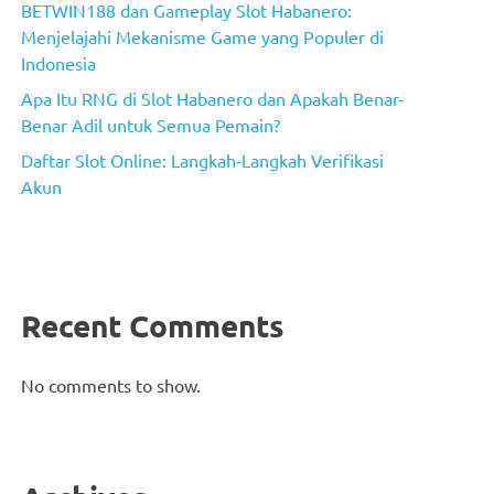
BETWIN188 dan Gameplay Slot Habanero:
Menjelajahi Mekanisme Game yang Populer di
Indonesia
Apa Itu RNG di Slot Habanero dan Apakah Benar-
Benar Adil untuk Semua Pemain?
Daftar Slot Online: Langkah-Langkah Verifikasi
Akun
Recent Comments
No comments to show.