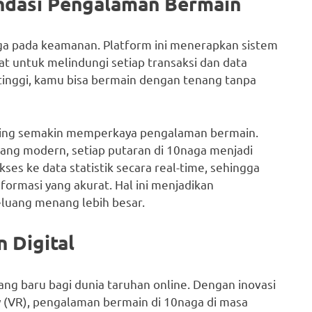
ndasi Pengalaman Bermain
uga pada keamanan. Platform ini menerapkan sistem
tat untuk melindungi setiap transaksi dan data
tinggi, kamu bisa bermain dengan tenang tanpa
aming semakin memperkaya pengalaman bermain.
l yang modern, setiap putaran di 10naga menjadi
ses ke data statistik secara real-time, sehingga
formasi yang akurat. Hal ini menjadikan
luang menang lebih besar.
 Digital
g baru bagi dunia taruhan online. Dengan inovasi
ty (VR), pengalaman bermain di 10naga di masa