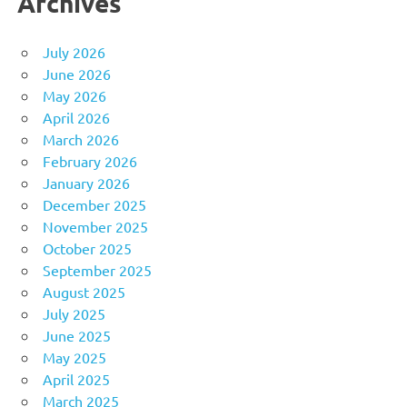
Archives
July 2026
June 2026
May 2026
April 2026
March 2026
February 2026
January 2026
December 2025
November 2025
October 2025
September 2025
August 2025
July 2025
June 2025
May 2025
April 2025
March 2025