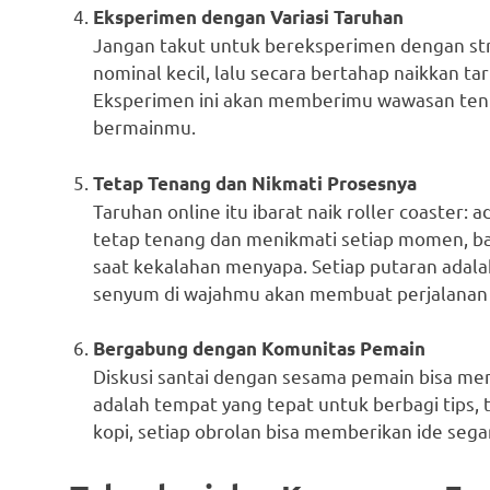
Eksperimen dengan Variasi Taruhan
Jangan takut untuk bereksperimen dengan str
nominal kecil, lalu secara bertahap naikkan ta
Eksperimen ini akan memberimu wawasan tent
bermainmu.
Tetap Tenang dan Nikmati Prosesnya
Taruhan online itu ibarat naik roller coaster:
tetap tenang dan menikmati setiap momen, b
saat kekalahan menyapa. Setiap putaran adalah
senyum di wajahmu akan membuat perjalanan 
Bergabung dengan Komunitas Pemain
Diskusi santai dengan sesama pemain bisa m
adalah tempat yang tepat untuk berbagi tips,
kopi, setiap obrolan bisa memberikan ide seg