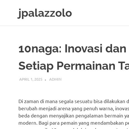
Skip
jpalazzolo
to
content
10naga: Inovasi dan
Setiap Permainan T
APRIL 1, 2025
ADMIN
UNCATEGORIZED
Di zaman di mana segala sesuatu bisa dilakukan d
berubah menjadi arena yang penuh warna, inovasi
beda dengan menyajikan pengalaman bermain yang
modern. Bagi para pemain yang mendambakan perm