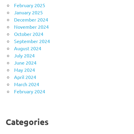
February 2025
January 2025
December 2024
November 2024
October 2024
September 2024
August 2024
July 2024
June 2024
May 2024
April 2024
March 2024
February 2024
Categories