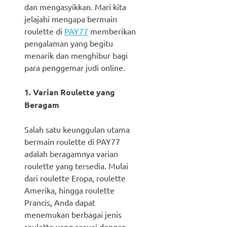
dan mengasyikkan. Mari kita
jelajahi mengapa bermain
roulette di
PAY77
memberikan
pengalaman yang begitu
menarik dan menghibur bagi
para penggemar judi online.
1. Varian Roulette yang
Beragam
Salah satu keunggulan utama
bermain roulette di PAY77
adalah beragamnya varian
roulette yang tersedia. Mulai
dari roulette Eropa, roulette
Amerika, hingga roulette
Prancis, Anda dapat
menemukan berbagai jenis
roulette yang sesuai dengan