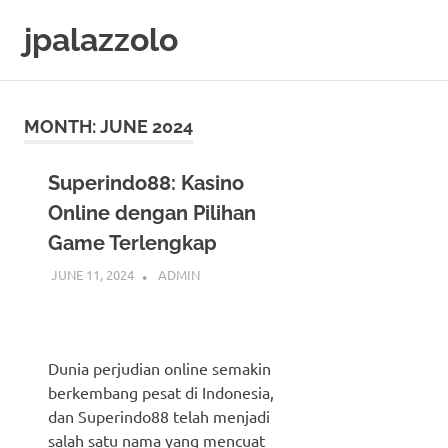
Skip
jpalazzolo
to
content
MONTH:
JUNE 2024
Superindo88: Kasino
Online dengan Pilihan
Game Terlengkap
JUNE 11, 2024
ADMIN
UNCATEGORIZED
Dunia perjudian online semakin
berkembang pesat di Indonesia,
dan Superindo88 telah menjadi
salah satu nama yang mencuat