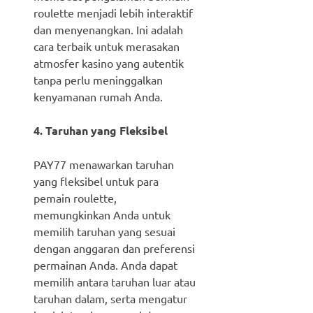
roulette menjadi lebih interaktif
dan menyenangkan. Ini adalah
cara terbaik untuk merasakan
atmosfer kasino yang autentik
tanpa perlu meninggalkan
kenyamanan rumah Anda.
4. Taruhan yang Fleksibel
PAY77 menawarkan taruhan
yang fleksibel untuk para
pemain roulette,
memungkinkan Anda untuk
memilih taruhan yang sesuai
dengan anggaran dan preferensi
permainan Anda. Anda dapat
memilih antara taruhan luar atau
taruhan dalam, serta mengatur