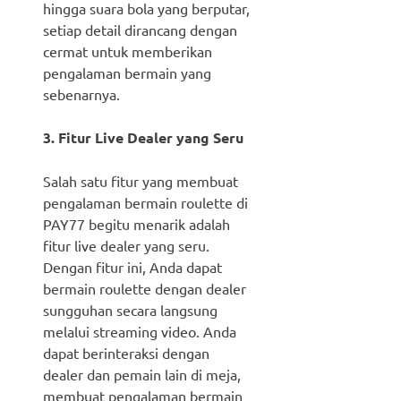
hingga suara bola yang berputar,
setiap detail dirancang dengan
cermat untuk memberikan
pengalaman bermain yang
sebenarnya.
3. Fitur Live Dealer yang Seru
Salah satu fitur yang membuat
pengalaman bermain roulette di
PAY77 begitu menarik adalah
fitur live dealer yang seru.
Dengan fitur ini, Anda dapat
bermain roulette dengan dealer
sungguhan secara langsung
melalui streaming video. Anda
dapat berinteraksi dengan
dealer dan pemain lain di meja,
membuat pengalaman bermain