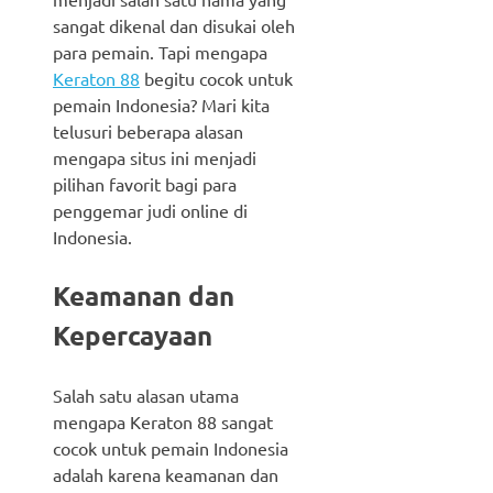
sangat dikenal dan disukai oleh
para pemain. Tapi mengapa
Keraton 88
begitu cocok untuk
pemain Indonesia? Mari kita
telusuri beberapa alasan
mengapa situs ini menjadi
pilihan favorit bagi para
penggemar judi online di
Indonesia.
Keamanan dan
Kepercayaan
Salah satu alasan utama
mengapa Keraton 88 sangat
cocok untuk pemain Indonesia
adalah karena keamanan dan