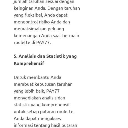
jumlah taruhan sesuai dengan
keinginan Anda. Dengan taruhan
yang fleksibel, Anda dapat
mengontrol risiko Anda dan
memaksimalkan peluang
kemenangan Anda saat bermain
roulette di PAY77.
5. Analisis dan Statistik yang
Komprehensif
Untuk membantu Anda
membuat keputusan taruhan
yang lebih baik, PAY77
menyediakan analisis dan
statistik yang komprehensif
untuk setiap putaran roulette.
Anda dapat mengakses
informasi tentang hasil putaran