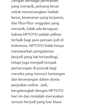
Dengan berbagai permainan
yang menarik, peluang besar
untuk memenangkan hadiah
besar, keamanan yang terjamin,
dan fitur-fitur unggulan yang
menarik, tidak ada keraguan
bahwa HPTOTO adalah pilihan
terbaik bagi para pemain judi di
Indonesia. HPTOTO tidak hanya
menawarkan pengalaman
berjudi yang tak tertandingi,
tetapi juga menjadi tempat
pertarungan di puncak bagi
mereka yang mencari tantangan
dan kesenangan dalam dunia
perjudian online. Jadi,
bergabunglah dengan HPTOTO
hari ini dan mulailah merasakan
sensasi berjudi yang luar biasa