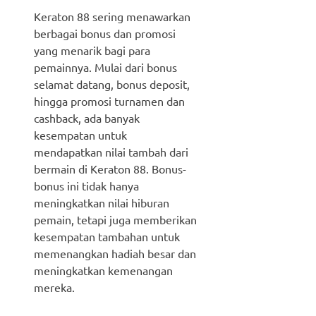
Keraton 88 sering menawarkan
berbagai bonus dan promosi
yang menarik bagi para
pemainnya. Mulai dari bonus
selamat datang, bonus deposit,
hingga promosi turnamen dan
cashback, ada banyak
kesempatan untuk
mendapatkan nilai tambah dari
bermain di Keraton 88. Bonus-
bonus ini tidak hanya
meningkatkan nilai hiburan
pemain, tetapi juga memberikan
kesempatan tambahan untuk
memenangkan hadiah besar dan
meningkatkan kemenangan
mereka.