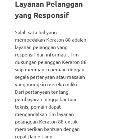
Layanan Pelanggan
yang Responsif
Salah satu hal yang
membedakan Keraton 88 adalah
layanan pelanggan yang
responsif dan informatif. Tim
dukungan pelanggan Keraton 88
siap membantu pemain dengan
segala pertanyaan atau masalah
yang mungkin mereka miliki.
Dari pertanyaan tentang
pembayaran hingga bantuan
teknis, pemain dapat
mengandalkan tim layanan
pelanggan Keraton 88 untuk
memberikan bantuan dengan
cepat dan efisien.