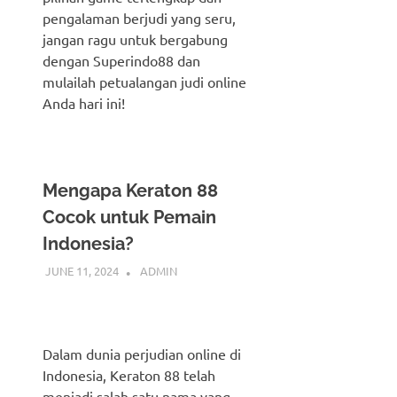
pengalaman berjudi yang seru,
jangan ragu untuk bergabung
dengan Superindo88 dan
mulailah petualangan judi online
Anda hari ini!
Mengapa Keraton 88
Cocok untuk Pemain
Indonesia?
JUNE 11, 2024
ADMIN
UNCATEGORIZED
Dalam dunia perjudian online di
Indonesia, Keraton 88 telah
menjadi salah satu nama yang