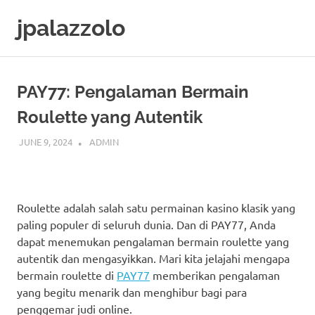
Skip
jpalazzolo
to
content
PAY77: Pengalaman Bermain
Roulette yang Autentik
JUNE 9, 2024
ADMIN
UNCATEGORIZED
Roulette adalah salah satu permainan kasino klasik yang
paling populer di seluruh dunia. Dan di PAY77, Anda
dapat menemukan pengalaman bermain roulette yang
autentik dan mengasyikkan. Mari kita jelajahi mengapa
bermain roulette di
PAY77
memberikan pengalaman
yang begitu menarik dan menghibur bagi para
penggemar judi online.