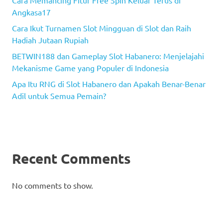
Cara Memancing Fitur Free Spin Keluar Terus di
Angkasa17
Cara Ikut Turnamen Slot Mingguan di Slot dan Raih
Hadiah Jutaan Rupiah
BETWIN188 dan Gameplay Slot Habanero: Menjelajahi
Mekanisme Game yang Populer di Indonesia
Apa Itu RNG di Slot Habanero dan Apakah Benar-Benar
Adil untuk Semua Pemain?
Recent Comments
No comments to show.