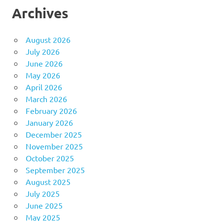
Archives
August 2026
July 2026
June 2026
May 2026
April 2026
March 2026
February 2026
January 2026
December 2025
November 2025
October 2025
September 2025
August 2025
July 2025
June 2025
May 2025