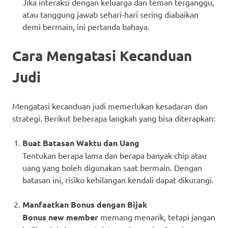
Jika interaksi dengan keluarga dan teman terganggu,
atau tanggung jawab sehari-hari sering diabaikan
demi bermain, ini pertanda bahaya.
Cara Mengatasi Kecanduan
Judi
Mengatasi kecanduan judi memerlukan kesadaran dan
strategi. Berikut beberapa langkah yang bisa diterapkan:
Buat Batasan Waktu dan Uang
Tentukan berapa lama dan berapa banyak chip atau
uang yang boleh digunakan saat bermain. Dengan
batasan ini, risiko kehilangan kendali dapat dikurangi.
Manfaatkan Bonus dengan Bijak
Bonus new member
memang menarik, tetapi jangan