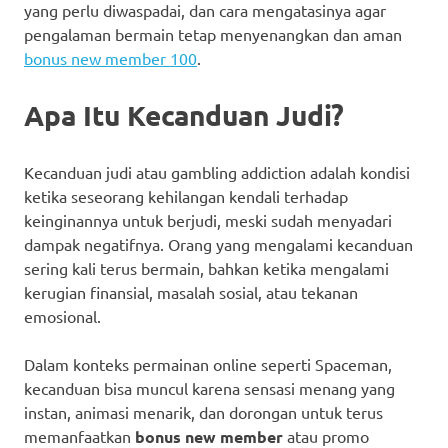
yang perlu diwaspadai, dan cara mengatasinya agar
pengalaman bermain tetap menyenangkan dan aman
bonus new member 100
.
Apa Itu Kecanduan Judi?
Kecanduan judi atau gambling addiction adalah kondisi
ketika seseorang kehilangan kendali terhadap
keinginannya untuk berjudi, meski sudah menyadari
dampak negatifnya. Orang yang mengalami kecanduan
sering kali terus bermain, bahkan ketika mengalami
kerugian finansial, masalah sosial, atau tekanan
emosional.
Dalam konteks permainan online seperti Spaceman,
kecanduan bisa muncul karena sensasi menang yang
instan, animasi menarik, dan dorongan untuk terus
memanfaatkan
bonus new member
atau promo