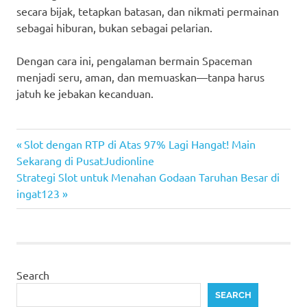
secara bijak, tetapkan batasan, dan nikmati permainan
sebagai hiburan, bukan sebagai pelarian.
Dengan cara ini, pengalaman bermain Spaceman
menjadi seru, aman, dan memuaskan—tanpa harus
jatuh ke jebakan kecanduan.
Previous
Post
Slot dengan RTP di Atas 97% Lagi Hangat! Main
Post:
Sekarang di PusatJudionline
navigation
Next
Strategi Slot untuk Menahan Godaan Taruhan Besar di
Post:
ingat123
Search
SEARCH