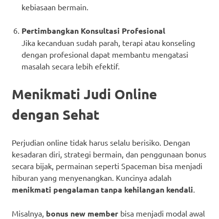
kebiasaan bermain.
Pertimbangkan Konsultasi Profesional
Jika kecanduan sudah parah, terapi atau konseling
dengan profesional dapat membantu mengatasi
masalah secara lebih efektif.
Menikmati Judi Online
dengan Sehat
Perjudian online tidak harus selalu berisiko. Dengan
kesadaran diri, strategi bermain, dan penggunaan bonus
secara bijak, permainan seperti Spaceman bisa menjadi
hiburan yang menyenangkan. Kuncinya adalah
menikmati pengalaman tanpa kehilangan kendali
.
Misalnya,
bonus new member
bisa menjadi modal awal