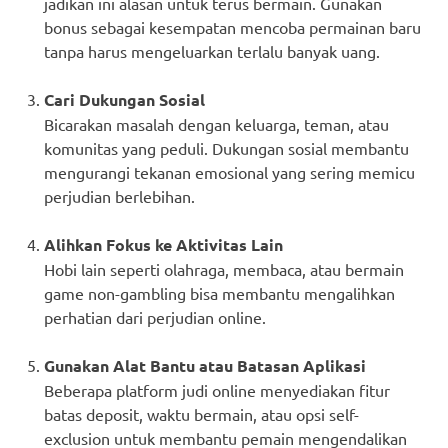
jadikan ini alasan untuk terus bermain. Gunakan
bonus sebagai kesempatan mencoba permainan baru
tanpa harus mengeluarkan terlalu banyak uang.
Cari Dukungan Sosial
Bicarakan masalah dengan keluarga, teman, atau
komunitas yang peduli. Dukungan sosial membantu
mengurangi tekanan emosional yang sering memicu
perjudian berlebihan.
Alihkan Fokus ke Aktivitas Lain
Hobi lain seperti olahraga, membaca, atau bermain
game non-gambling bisa membantu mengalihkan
perhatian dari perjudian online.
Gunakan Alat Bantu atau Batasan Aplikasi
Beberapa platform judi online menyediakan fitur
batas deposit, waktu bermain, atau opsi self-
exclusion untuk membantu pemain mengendalikan