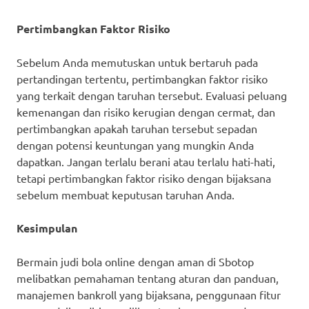
Pertimbangkan Faktor Risiko
Sebelum Anda memutuskan untuk bertaruh pada
pertandingan tertentu, pertimbangkan faktor risiko
yang terkait dengan taruhan tersebut. Evaluasi peluang
kemenangan dan risiko kerugian dengan cermat, dan
pertimbangkan apakah taruhan tersebut sepadan
dengan potensi keuntungan yang mungkin Anda
dapatkan. Jangan terlalu berani atau terlalu hati-hati,
tetapi pertimbangkan faktor risiko dengan bijaksana
sebelum membuat keputusan taruhan Anda.
Kesimpulan
Bermain judi bola online dengan aman di Sbotop
melibatkan pemahaman tentang aturan dan panduan,
manajemen bankroll yang bijaksana, penggunaan fitur