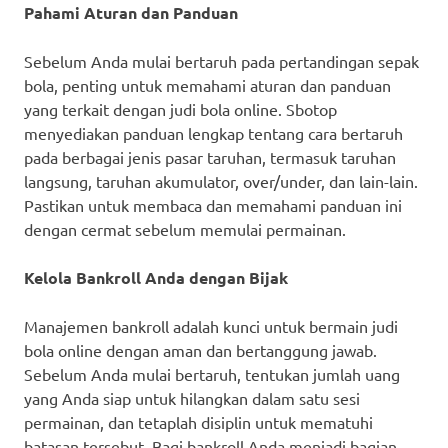
Pahami Aturan dan Panduan
Sebelum Anda mulai bertaruh pada pertandingan sepak
bola, penting untuk memahami aturan dan panduan
yang terkait dengan judi bola online. Sbotop
menyediakan panduan lengkap tentang cara bertaruh
pada berbagai jenis pasar taruhan, termasuk taruhan
langsung, taruhan akumulator, over/under, dan lain-lain.
Pastikan untuk membaca dan memahami panduan ini
dengan cermat sebelum memulai permainan.
Kelola Bankroll Anda dengan Bijak
Manajemen bankroll adalah kunci untuk bermain judi
bola online dengan aman dan bertanggung jawab.
Sebelum Anda mulai bertaruh, tentukan jumlah uang
yang Anda siap untuk hilangkan dalam satu sesi
permainan, dan tetaplah disiplin untuk mematuhi
batasan tersebut. Bagi bankroll Anda menjadi bagian-