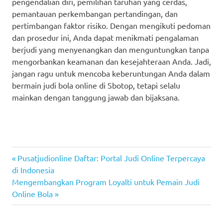
pengendalian diri, pemilihan taruhan yang cerdas,
pemantauan perkembangan pertandingan, dan
pertimbangan faktor risiko. Dengan mengikuti pedoman
dan prosedur ini, Anda dapat menikmati pengalaman
berjudi yang menyenangkan dan menguntungkan tanpa
mengorbankan keamanan dan kesejahteraan Anda. Jadi,
jangan ragu untuk mencoba keberuntungan Anda dalam
bermain judi bola online di Sbotop, tetapi selalu
mainkan dengan tanggung jawab dan bijaksana.
Previous
Post
Pusatjudionline Daftar: Portal Judi Online Terpercaya
Post:
di Indonesia
navigation
Next
Mengembangkan Program Loyalti untuk Pemain Judi
Post:
Online Bola