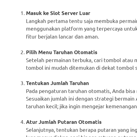
Masuk ke Slot Server Luar
Langkah pertama tentu saja membuka permaina
menggunakan platform yang terpercaya unt
fitur berjalan lancar dan aman.
Pilih Menu Taruhan Otomatis
Setelah permainan terbuka, cari tombol atau 
tombol ini mudah ditemukan di dekat tombol s
Tentukan Jumlah Taruhan
Pada pengaturan taruhan otomatis, Anda bisa
Sesuaikan jumlah ini dengan strategi bermain A
taruhan kecil; jika ingin mengejar kemenangan b
Atur Jumlah Putaran Otomatis
Selanjutnya, tentukan berapa putaran yang ing