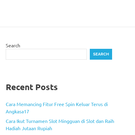
Search
SEARCH
Recent Posts
Cara Memancing Fitur Free Spin Keluar Terus di
Angkasa17
Cara Ikut Turnamen Slot Mingguan di Slot dan Raih
Hadiah Jutaan Rupiah