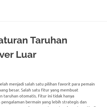
aturan Taruhan
ver Luar
elah menjadi salah satu pilihan favorit para pemain
nang besar. Salah satu fitur yang membuat
taruhan otomatis. Fitur ini tidak hanya
pengalaman bermain yang lebih strategis dan