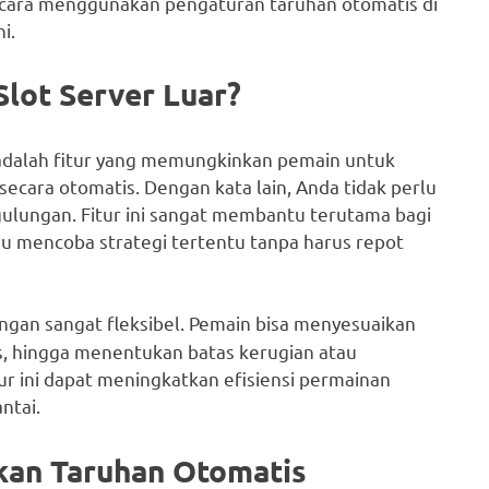
cara menggunakan pengaturan taruhan otomatis di
i.
Slot Server Luar?
” adalah fitur yang memungkinkan pemain untuk
cara otomatis. Dengan kata lain, Anda tidak perlu
gulungan. Fitur ini sangat membantu terutama bagi
u mencoba strategi tertentu tanpa harus repot
engan sangat fleksibel. Pemain bisa menyesuaikan
s, hingga menentukan batas kerugian atau
r ini dapat meningkatkan efisiensi permainan
ntai.
kan Taruhan Otomatis