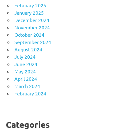
February 2025
January 2025
December 2024
November 2024
October 2024
September 2024
August 2024
July 2024
June 2024
May 2024
April 2024
March 2024
February 2024
Categories