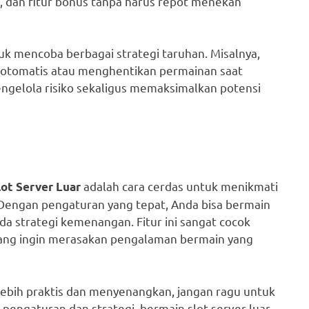
i, dan fitur bonus tanpa harus repot menekan
tuk mencoba berbagai strategi taruhan. Misalnya,
a otomatis atau menghentikan permainan saat
ngelola risiko sekaligus memaksimalkan potensi
adalah cara cerdas untuk menikmati
lot Server Luar
 Dengan pengaturan yang tepat, Anda bisa bermain
ada strategi kemenangan. Fitur ini sangat cocok
ng ingin merasakan pengalaman bermain yang
 lebih praktis dan menyenangkan, jangan ragu untuk
engaturan dan strategi, bermain slot server luar