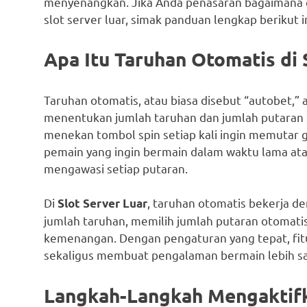
menyenangkan. Jika Anda penasaran bagaimana 
slot server luar, simak panduan lengkap berikut in
Apa Itu Taruhan Otomatis di 
Taruhan otomatis, atau biasa disebut “autobet,
menentukan jumlah taruhan dan jumlah putaran se
menekan tombol spin setiap kali ingin memutar 
pemain yang ingin bermain dalam waktu lama ata
mengawasi setiap putaran.
Di
, taruhan otomatis bekerja d
Slot Server Luar
jumlah taruhan, memilih jumlah putaran otomati
kemenangan. Dengan pengaturan yang tepat, fitu
sekaligus membuat pengalaman bermain lebih sa
Langkah-Langkah Mengaktif