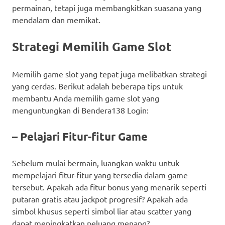
permainan, tetapi juga membangkitkan suasana yang
mendalam dan memikat.
Strategi Memilih Game Slot
Memilih game slot yang tepat juga melibatkan strategi
yang cerdas. Berikut adalah beberapa tips untuk
membantu Anda memilih game slot yang
menguntungkan di Bendera138 Login:
– Pelajari Fitur-fitur Game
Sebelum mulai bermain, luangkan waktu untuk
mempelajari fitur-fitur yang tersedia dalam game
tersebut. Apakah ada fitur bonus yang menarik seperti
putaran gratis atau jackpot progresif? Apakah ada
simbol khusus seperti simbol liar atau scatter yang
dapat meningkatkan peluang menang?