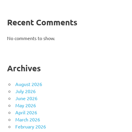
Recent Comments
No comments to show.
Archives
August 2026
July 2026
June 2026
May 2026
April 2026
March 2026
February 2026