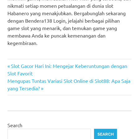
nikmati setiap momen petualangan di dunia slot
Habanero yang menakjubkan. Bergabunglah sekarang
dengan Bendera138 Login, jelajahi berbagai pilihan
game slot yang menarik, dan temukan game yang
membawa Anda ke puncak kemenangan dan
kegembiraan.
Previous
Post
Slot Gacor Hari Ini: Mengejar Keberuntungan dengan
Post:
Slot Favorit
navigation
Next
Mengupas Tuntas Variasi Slot Online di Slot88: Apa Saja
Post:
yang Tersedia?
Search
SEARCH