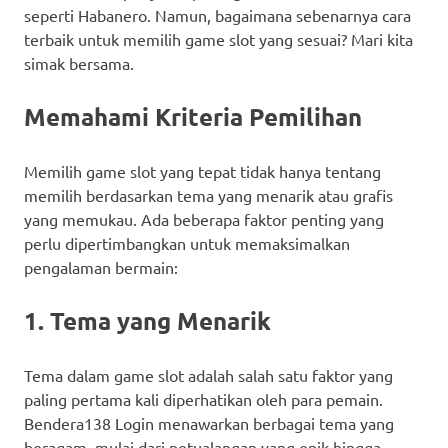
seperti Habanero. Namun, bagaimana sebenarnya cara
terbaik untuk memilih game slot yang sesuai? Mari kita
simak bersama.
Memahami Kriteria Pemilihan
Memilih game slot yang tepat tidak hanya tentang
memilih berdasarkan tema yang menarik atau grafis
yang memukau. Ada beberapa faktor penting yang
perlu dipertimbangkan untuk memaksimalkan
pengalaman bermain:
1. Tema yang Menarik
Tema dalam game slot adalah salah satu faktor yang
paling pertama kali diperhatikan oleh para pemain.
Bendera138 Login menawarkan berbagai tema yang
beragam, mulai dari petualangan yang epik hingga