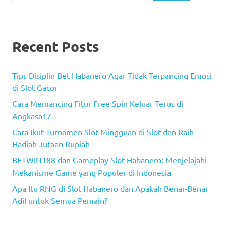
Recent Posts
Tips Disiplin Bet Habanero Agar Tidak Terpancing Emosi
di Slot Gacor
Cara Memancing Fitur Free Spin Keluar Terus di
Angkasa17
Cara Ikut Turnamen Slot Mingguan di Slot dan Raih
Hadiah Jutaan Rupiah
BETWIN188 dan Gameplay Slot Habanero: Menjelajahi
Mekanisme Game yang Populer di Indonesia
Apa Itu RNG di Slot Habanero dan Apakah Benar-Benar
Adil untuk Semua Pemain?