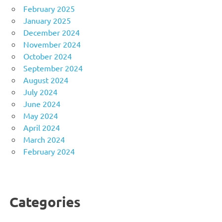
February 2025
January 2025
December 2024
November 2024
October 2024
September 2024
August 2024
July 2024
June 2024
May 2024
April 2024
March 2024
February 2024
Categories