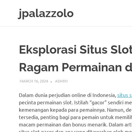
Skip
jpalazzolo
to
content
Eksplorasi Situs Sl
Ragam Permainan d
MARCH 16, 2024
ADMIN
UNCATEGORIZED
Dalam dunia perjudian online di Indonesia,
situs 
pecinta permainan slot. Istilah “gacor” sendiri
kemenangan kepada para pemainnya. Namun, denga
tersedia, penting bagi para pemain untuk memil
macam permainan dan bonus menarik. Dalam artike
situs slot gacor dan apa yang ditawarkan oleh m