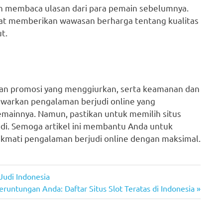
ngan membaca ulasan dari para pemain sebelumnya.
at memberikan wawasan berharga tentang kualitas
t.
an promosi yang menggiurkan, serta keamanan dan
nawarkan pengalaman berjudi online yang
ainnya. Namun, pastikan untuk memilih situs
di. Semoga artikel ini membantu Anda untuk
ikmati pengalaman berjudi online dengan maksimal.
Judi Indonesia
untungan Anda: Daftar Situs Slot Teratas di Indonesia