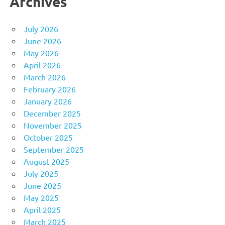
Archives
July 2026
June 2026
May 2026
April 2026
March 2026
February 2026
January 2026
December 2025
November 2025
October 2025
September 2025
August 2025
July 2025
June 2025
May 2025
April 2025
March 2025