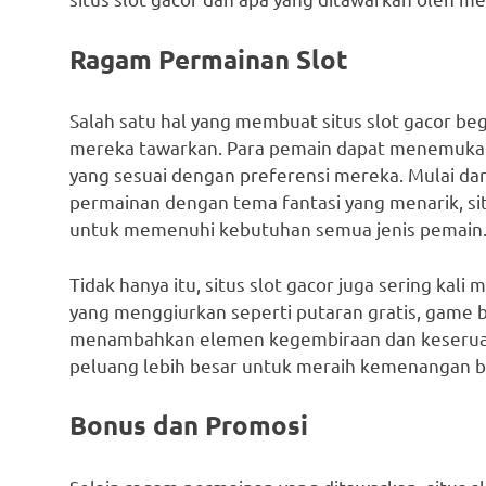
Ragam Permainan Slot
Salah satu hal yang membuat situs slot gacor be
mereka tawarkan. Para pemain dapat menemukan
yang sesuai dengan preferensi mereka. Mulai da
permainan dengan tema fantasi yang menarik, sit
untuk memenuhi kebutuhan semua jenis pemain
Tidak hanya itu, situs slot gacor juga sering kal
yang menggiurkan seperti putaran gratis, game bon
menambahkan elemen kegembiraan dan keseruan 
peluang lebih besar untuk meraih kemenangan b
Bonus dan Promosi