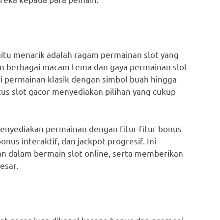
gitu menarik adalah ragam permainan slot yang
 berbagai macam tema dan gaya permainan slot
ri permainan klasik dengan simbol buah hingga
us slot gacor menyediakan pilihan yang cukup
.
i menyediakan permainan dengan fitur-fitur bonus
us interaktif, dan jackpot progresif. Ini
dalam bermain slot online, serta memberikan
esar.