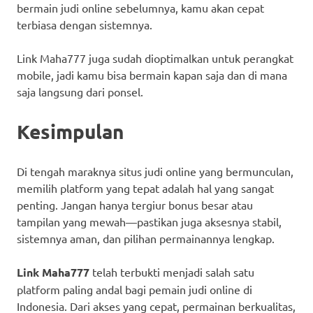
bermain judi online sebelumnya, kamu akan cepat
terbiasa dengan sistemnya.
Link Maha777 juga sudah dioptimalkan untuk perangkat
mobile, jadi kamu bisa bermain kapan saja dan di mana
saja langsung dari ponsel.
Kesimpulan
Di tengah maraknya situs judi online yang bermunculan,
memilih platform yang tepat adalah hal yang sangat
penting. Jangan hanya tergiur bonus besar atau
tampilan yang mewah—pastikan juga aksesnya stabil,
sistemnya aman, dan pilihan permainannya lengkap.
Link Maha777
telah terbukti menjadi salah satu
platform paling andal bagi pemain judi online di
Indonesia. Dari akses yang cepat, permainan berkualitas,