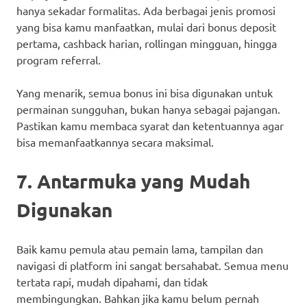
hanya sekadar formalitas. Ada berbagai jenis promosi
yang bisa kamu manfaatkan, mulai dari bonus deposit
pertama, cashback harian, rollingan mingguan, hingga
program referral.
Yang menarik, semua bonus ini bisa digunakan untuk
permainan sungguhan, bukan hanya sebagai pajangan.
Pastikan kamu membaca syarat dan ketentuannya agar
bisa memanfaatkannya secara maksimal.
7. Antarmuka yang Mudah
Digunakan
Baik kamu pemula atau pemain lama, tampilan dan
navigasi di platform ini sangat bersahabat. Semua menu
tertata rapi, mudah dipahami, dan tidak
membingungkan. Bahkan jika kamu belum pernah