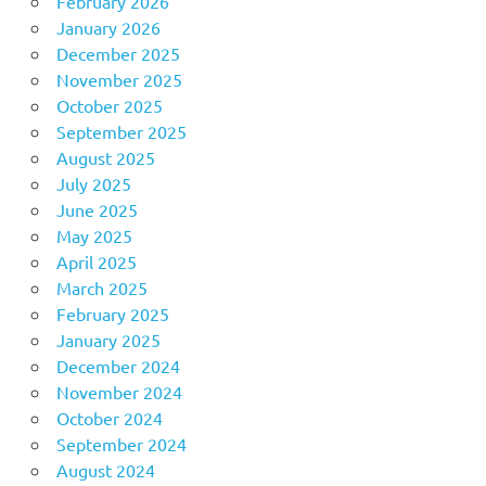
February 2026
January 2026
December 2025
November 2025
October 2025
September 2025
August 2025
July 2025
June 2025
May 2025
April 2025
March 2025
February 2025
January 2025
December 2024
November 2024
October 2024
September 2024
August 2024