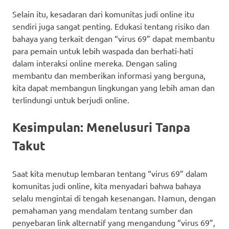
Selain itu, kesadaran dari komunitas judi online itu
sendiri juga sangat penting. Edukasi tentang risiko dan
bahaya yang terkait dengan “virus 69” dapat membantu
para pemain untuk lebih waspada dan berhati-hati
dalam interaksi online mereka. Dengan saling
membantu dan memberikan informasi yang berguna,
kita dapat membangun lingkungan yang lebih aman dan
terlindungi untuk berjudi online.
Kesimpulan: Menelusuri Tanpa
Takut
Saat kita menutup lembaran tentang “virus 69” dalam
komunitas judi online, kita menyadari bahwa bahaya
selalu mengintai di tengah kesenangan. Namun, dengan
pemahaman yang mendalam tentang sumber dan
penyebaran link alternatif yang mengandung “virus 69”,