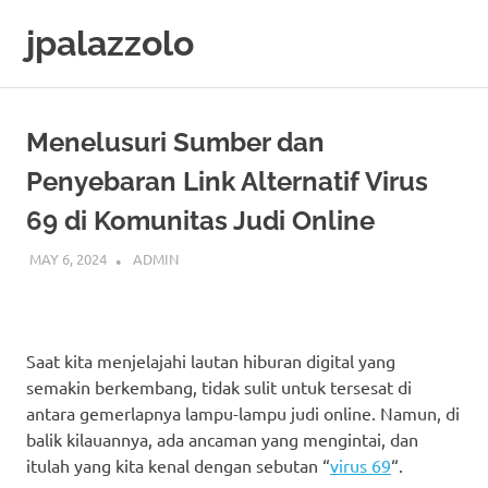
Skip
jpalazzolo
to
content
Menelusuri Sumber dan
Penyebaran Link Alternatif Virus
69 di Komunitas Judi Online
MAY 6, 2024
ADMIN
UNCATEGORIZED
Saat kita menjelajahi lautan hiburan digital yang
semakin berkembang, tidak sulit untuk tersesat di
antara gemerlapnya lampu-lampu judi online. Namun, di
balik kilauannya, ada ancaman yang mengintai, dan
itulah yang kita kenal dengan sebutan “
virus 69
“.