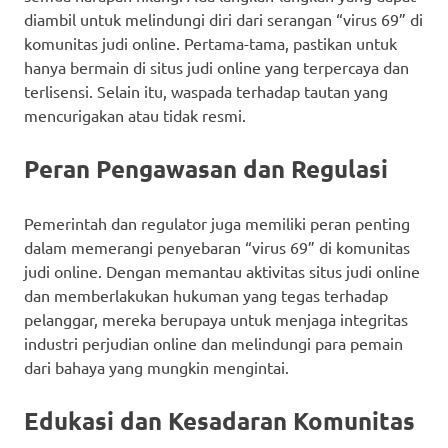
diambil untuk melindungi diri dari serangan “virus 69” di
komunitas judi online. Pertama-tama, pastikan untuk
hanya bermain di situs judi online yang terpercaya dan
terlisensi. Selain itu, waspada terhadap tautan yang
mencurigakan atau tidak resmi.
Peran Pengawasan dan Regulasi
Pemerintah dan regulator juga memiliki peran penting
dalam memerangi penyebaran “virus 69” di komunitas
judi online. Dengan memantau aktivitas situs judi online
dan memberlakukan hukuman yang tegas terhadap
pelanggar, mereka berupaya untuk menjaga integritas
industri perjudian online dan melindungi para pemain
dari bahaya yang mungkin mengintai.
Edukasi dan Kesadaran Komunitas