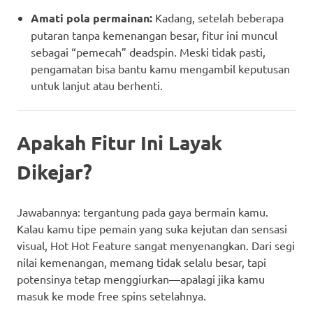
Amati pola permainan:
Kadang, setelah beberapa
putaran tanpa kemenangan besar, fitur ini muncul
sebagai “pemecah” deadspin. Meski tidak pasti,
pengamatan bisa bantu kamu mengambil keputusan
untuk lanjut atau berhenti.
Apakah Fitur Ini Layak
Dikejar?
Jawabannya: tergantung pada gaya bermain kamu.
Kalau kamu tipe pemain yang suka kejutan dan sensasi
visual, Hot Hot Feature sangat menyenangkan. Dari segi
nilai kemenangan, memang tidak selalu besar, tapi
potensinya tetap menggiurkan—apalagi jika kamu
masuk ke mode free spins setelahnya.