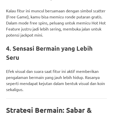
Kalau fitur ini muncul bersamaan dengan simbol scatter
(Free Game), kamu bisa memicu ronde putaran gratis.
Dalam mode free spins, peluang untuk memicu Hot Hot
Feature justru jadi lebih sering, membuka jalan untuk
potensi jackpot mini.
4.
Sensasi Bermain yang Lebih
Seru
Efek visual dan suara saat fitur ini aktif memberikan
pengalaman bermain yang jauh lebih hidup. Rasanya
seperti mendapat kejutan dalam bentuk visual dan koin
sekaligus.
Strategi Bermain: Sabar &