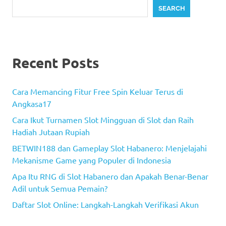
SEARCH
Recent Posts
Cara Memancing Fitur Free Spin Keluar Terus di
Angkasa17
Cara Ikut Turnamen Slot Mingguan di Slot dan Raih
Hadiah Jutaan Rupiah
BETWIN188 dan Gameplay Slot Habanero: Menjelajahi
Mekanisme Game yang Populer di Indonesia
Apa Itu RNG di Slot Habanero dan Apakah Benar-Benar
Adil untuk Semua Pemain?
Daftar Slot Online: Langkah-Langkah Verifikasi Akun