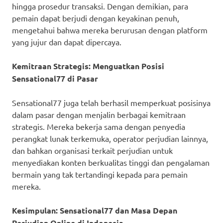
hingga prosedur transaksi. Dengan demikian, para
pemain dapat berjudi dengan keyakinan penuh,
mengetahui bahwa mereka berurusan dengan platform
yang jujur dan dapat dipercaya.
Kemitraan Strategis: Menguatkan Posisi
Sensational77 di Pasar
Sensational77 juga telah berhasil memperkuat posisinya
dalam pasar dengan menjalin berbagai kemitraan
strategis. Mereka bekerja sama dengan penyedia
perangkat lunak terkemuka, operator perjudian lainnya,
dan bahkan organisasi terkait perjudian untuk
menyediakan konten berkualitas tinggi dan pengalaman
bermain yang tak tertandingi kepada para pemain
mereka.
Kesimpulan: Sensational77 dan Masa Depan
Perjudian Online di Indonesia