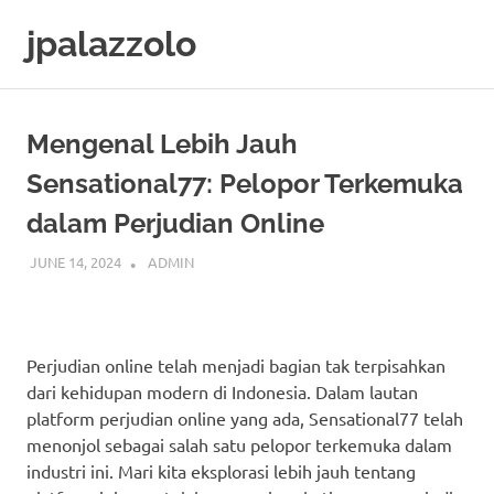
Skip
jpalazzolo
to
content
Mengenal Lebih Jauh
Sensational77: Pelopor Terkemuka
dalam Perjudian Online
JUNE 14, 2024
ADMIN
UNCATEGORIZED
Perjudian online telah menjadi bagian tak terpisahkan
dari kehidupan modern di Indonesia. Dalam lautan
platform perjudian online yang ada, Sensational77 telah
menonjol sebagai salah satu pelopor terkemuka dalam
industri ini. Mari kita eksplorasi lebih jauh tentang