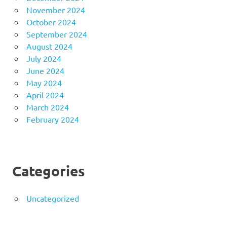
November 2024
October 2024
September 2024
August 2024
July 2024
June 2024
May 2024
April 2024
March 2024
February 2024
Categories
Uncategorized