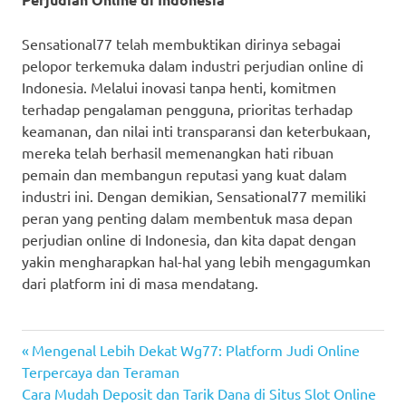
Sensational77 telah membuktikan dirinya sebagai
pelopor terkemuka dalam industri perjudian online di
Indonesia. Melalui inovasi tanpa henti, komitmen
terhadap pengalaman pengguna, prioritas terhadap
keamanan, dan nilai inti transparansi dan keterbukaan,
mereka telah berhasil memenangkan hati ribuan
pemain dan membangun reputasi yang kuat dalam
industri ini. Dengan demikian, Sensational77 memiliki
peran yang penting dalam membentuk masa depan
perjudian online di Indonesia, dan kita dapat dengan
yakin mengharapkan hal-hal yang lebih mengagumkan
dari platform ini di masa mendatang.
Previous
Post
Mengenal Lebih Dekat Wg77: Platform Judi Online
Post:
Terpercaya dan Teraman
navigation
Next
Cara Mudah Deposit dan Tarik Dana di Situs Slot Online