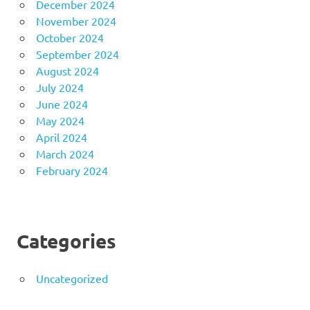
December 2024
November 2024
October 2024
September 2024
August 2024
July 2024
June 2024
May 2024
April 2024
March 2024
February 2024
Categories
Uncategorized