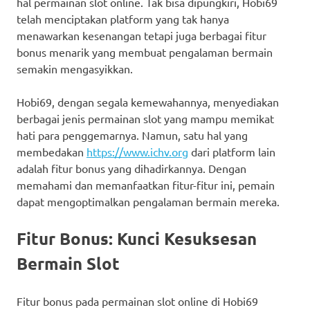
hal permainan slot online. Tak bisa dipungkiri, Hobi69
telah menciptakan platform yang tak hanya
menawarkan kesenangan tetapi juga berbagai fitur
bonus menarik yang membuat pengalaman bermain
semakin mengasyikkan.
Hobi69, dengan segala kemewahannya, menyediakan
berbagai jenis permainan slot yang mampu memikat
hati para penggemarnya. Namun, satu hal yang
membedakan
https://www.ichv.org
dari platform lain
adalah fitur bonus yang dihadirkannya. Dengan
memahami dan memanfaatkan fitur-fitur ini, pemain
dapat mengoptimalkan pengalaman bermain mereka.
Fitur Bonus: Kunci Kesuksesan
Bermain Slot
Fitur bonus pada permainan slot online di Hobi69