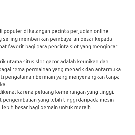
adi populer di kalangan pecinta perjudian online
yang sering memberikan pembayaran besar kepada
pat favorit bagi para pencinta slot yang mengincar
arik utama situs slot gacor adalah keunikan dan
bagai tema permainan yang menarik dan antarmuka
ti pengalaman bermain yang menyenangkan tanpa
ka.
r dikenal karena peluang kemenangan yang tinggi.
kat pengembalian yang lebih tinggi daripada mesin
 lebih besar bagi pemain untuk meraih