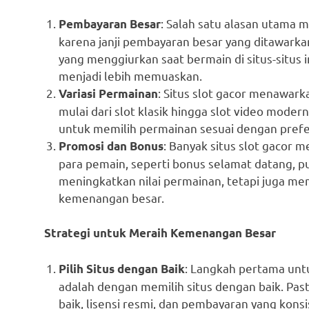
: Salah satu alasan utama 
Pembayaran Besar
karena janji pembayaran besar yang ditawar
yang menggiurkan saat bermain di situs-situs
menjadi lebih memuaskan.
: Situs slot gacor menawar
Variasi Permainan
mulai dari slot klasik hingga slot video moder
untuk memilih permainan sesuai dengan prefe
: Banyak situs slot gacor
Promosi dan Bonus
para pemain, seperti bonus selamat datang, put
meningkatkan nilai permainan, tetapi juga m
kemenangan besar.
Strategi untuk Meraih Kemenangan Besar
: Langkah pertama unt
Pilih Situs dengan Baik
adalah dengan memilih situs dengan baik. Past
baik, lisensi resmi, dan pembayaran yang konsi