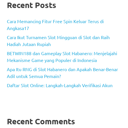
Recent Posts
Cara Memancing Fitur Free Spin Keluar Terus di
Angkasa17
Cara Ikut Turnamen Slot Mingguan di Slot dan Raih
Hadiah Jutaan Rupiah
BETWIN188 dan Gameplay Slot Habanero: Menjelajahi
Mekanisme Game yang Populer di Indonesia
Apa Itu RNG di Slot Habanero dan Apakah Benar-Benar
Adil untuk Semua Pemain?
Daftar Slot Online: Langkah-Langkah Verifikasi Akun
Recent Comments