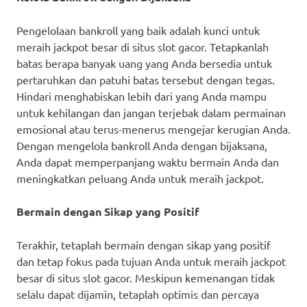
Pengelolaan bankroll yang baik adalah kunci untuk
meraih jackpot besar di situs slot gacor. Tetapkanlah
batas berapa banyak uang yang Anda bersedia untuk
pertaruhkan dan patuhi batas tersebut dengan tegas.
Hindari menghabiskan lebih dari yang Anda mampu
untuk kehilangan dan jangan terjebak dalam permainan
emosional atau terus-menerus mengejar kerugian Anda.
Dengan mengelola bankroll Anda dengan bijaksana,
Anda dapat memperpanjang waktu bermain Anda dan
meningkatkan peluang Anda untuk meraih jackpot.
Bermain dengan Sikap yang Positif
Terakhir, tetaplah bermain dengan sikap yang positif
dan tetap fokus pada tujuan Anda untuk meraih jackpot
besar di situs slot gacor. Meskipun kemenangan tidak
selalu dapat dijamin, tetaplah optimis dan percaya