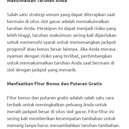
Maksimalkan Taruhan Anda
Salah satu strategi umum yang dapat diterapkan saat
bermain di situs slot gacor adalah memaksimalkan
taruhan Anda. Meskipun ini dapat menjadi risiko yang
lebih tinggi, taruhan maksimum sering kali diperlukan
untuk memenuhi syarat untuk memenangkan jackpot
progresif atau bonus besar lainnya. Jika Anda merasa
nyaman dengan risiko yang terlibat, pertimbangkan
untuk memaksimalkan taruhan Anda saat bermain di
slot dengan jackpot yang menarik.
Manfaatkan Fitur Bonus dan Putaran Gratis
Fitur bonus dan putaran gratis adalah salah satu cara
terbaik untuk meningkatkan peluang Anda untuk
meraih jackpot besar di situs slot gacor. Fitur-fitur ini
sering kali memberikan kesempatan tambahan untuk
menang tanpa harus menambahkan taruhan tambahan.