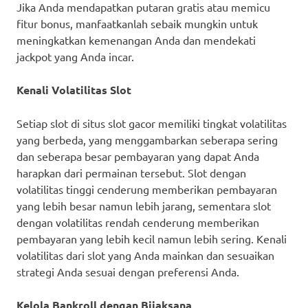
Jika Anda mendapatkan putaran gratis atau memicu
fitur bonus, manfaatkanlah sebaik mungkin untuk
meningkatkan kemenangan Anda dan mendekati
jackpot yang Anda incar.
Kenali Volatilitas Slot
Setiap slot di situs slot gacor memiliki tingkat volatilitas
yang berbeda, yang menggambarkan seberapa sering
dan seberapa besar pembayaran yang dapat Anda
harapkan dari permainan tersebut. Slot dengan
volatilitas tinggi cenderung memberikan pembayaran
yang lebih besar namun lebih jarang, sementara slot
dengan volatilitas rendah cenderung memberikan
pembayaran yang lebih kecil namun lebih sering. Kenali
volatilitas dari slot yang Anda mainkan dan sesuaikan
strategi Anda sesuai dengan preferensi Anda.
Kelola Bankroll dengan Bijaksana