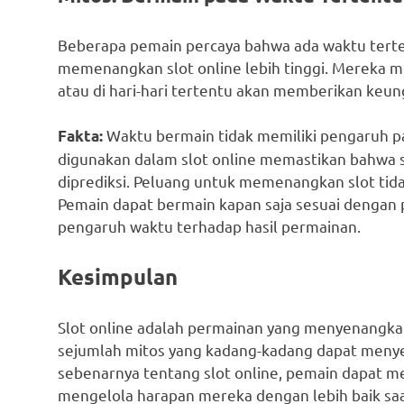
Beberapa pemain percaya bahwa ada waktu terte
memenangkan slot online lebih tinggi. Mereka m
atau di hari-hari tertentu akan memberikan keu
Waktu bermain tidak memiliki pengaruh pa
Fakta:
digunakan dalam slot online memastikan bahwa s
diprediksi. Peluang untuk memenangkan slot tida
Pemain dapat bermain kapan saja sesuai dengan 
pengaruh waktu terhadap hasil permainan.
Kesimpulan
Slot online adalah permainan yang menyenangkan 
sejumlah mitos yang kadang-kadang dapat meny
sebenarnya tentang slot online, pemain dapat m
mengelola harapan mereka dengan lebih baik saa