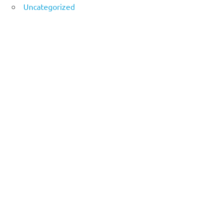
Uncategorized