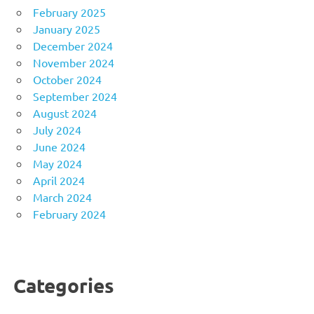
February 2025
January 2025
December 2024
November 2024
October 2024
September 2024
August 2024
July 2024
June 2024
May 2024
April 2024
March 2024
February 2024
Categories