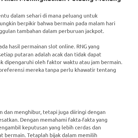
ntu dalam sehari di mana peluang untuk
ungkin berpikir bahwa bermain pada malam hari
nggulan tambahan dalam perburuan jackpot.
da hasil permainan slot online. RNG yang
etiap putaran adalah acak dan tidak dapat
k dipengaruhi oleh faktor waktu atau jam bermain.
preferensi mereka tanpa perlu khawatir tentang
dan menghibur, tetapi juga diiringi dengan
esatkan. Dengan memahami fakta-fakta yang
engambil keputusan yang lebih cerdas dan
t bermain. Tetaplah bijak dalam memilih