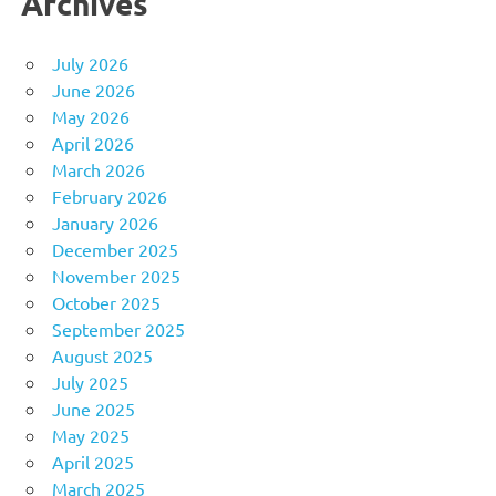
Archives
July 2026
June 2026
May 2026
April 2026
March 2026
February 2026
January 2026
December 2025
November 2025
October 2025
September 2025
August 2025
July 2025
June 2025
May 2025
April 2025
March 2025