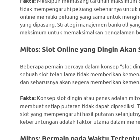
Meskipun memasang taruhan maksimum dap
Fakta:
tidak mempengaruhi peluang sebenarnya untuk m
online memiliki peluang yang sama untuk menghas
yang dipasang. Strategi manajemen bankroll yan
maksimum untuk memaksimalkan pengalaman b
Mitos: Slot Online yang Dingin Ak
Beberapa pemain percaya dalam konsep “slot ding
sebuah slot telah lama tidak memberikan kemena
dan seharusnya akan segera memberikan kemena
Konsep slot dingin atau panas adalah mit
Fakta:
membuat setiap putaran tidak dapat diprediksi. 
slot yang mempengaruhi hasil putaran selanjutny
keberuntungan adalah faktor utama dalam mene
Mitos: Bermain pada Waktu Tertent