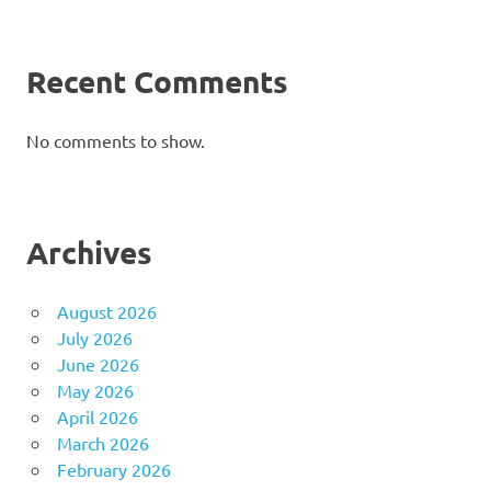
Recent Comments
No comments to show.
Archives
August 2026
July 2026
June 2026
May 2026
April 2026
March 2026
February 2026