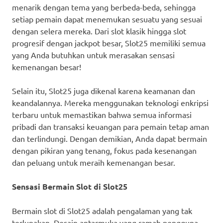
menarik dengan tema yang berbeda-beda, sehingga
setiap pemain dapat menemukan sesuatu yang sesuai
dengan selera mereka. Dari slot klasik hingga slot
progresif dengan jackpot besar, Slot25 memiliki semua
yang Anda butuhkan untuk merasakan sensasi
kemenangan besar!
Selain itu, Slot25 juga dikenal karena keamanan dan
keandalannya. Mereka menggunakan teknologi enkripsi
terbaru untuk memastikan bahwa semua informasi
pribadi dan transaksi keuangan para pemain tetap aman
dan terlindungi. Dengan demikian, Anda dapat bermain
dengan pikiran yang tenang, fokus pada kesenangan
dan peluang untuk meraih kemenangan besar.
Sensasi Bermain Slot di Slot25
Bermain slot di Slot25 adalah pengalaman yang tak
terlupakan. Desain antarmuka yang ramah pengguna