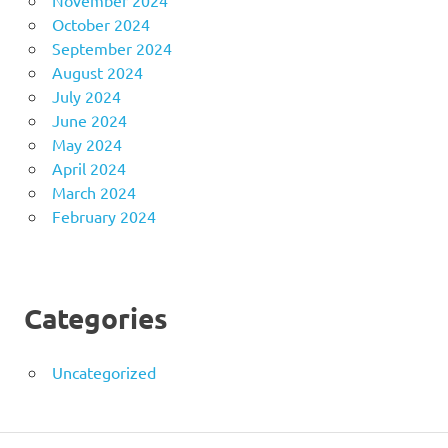
November 2024
October 2024
September 2024
August 2024
July 2024
June 2024
May 2024
April 2024
March 2024
February 2024
Categories
Uncategorized