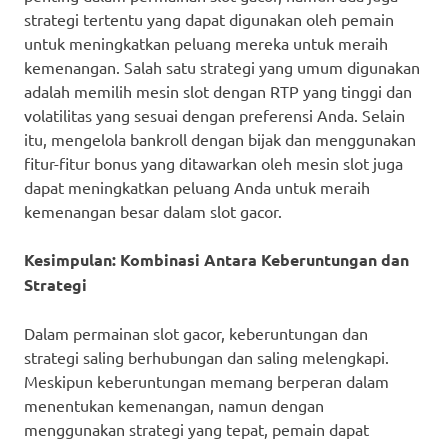
strategi tertentu yang dapat digunakan oleh pemain
untuk meningkatkan peluang mereka untuk meraih
kemenangan. Salah satu strategi yang umum digunakan
adalah memilih mesin slot dengan RTP yang tinggi dan
volatilitas yang sesuai dengan preferensi Anda. Selain
itu, mengelola bankroll dengan bijak dan menggunakan
fitur-fitur bonus yang ditawarkan oleh mesin slot juga
dapat meningkatkan peluang Anda untuk meraih
kemenangan besar dalam slot gacor.
Kesimpulan: Kombinasi Antara Keberuntungan dan
Strategi
Dalam permainan slot gacor, keberuntungan dan
strategi saling berhubungan dan saling melengkapi.
Meskipun keberuntungan memang berperan dalam
menentukan kemenangan, namun dengan
menggunakan strategi yang tepat, pemain dapat