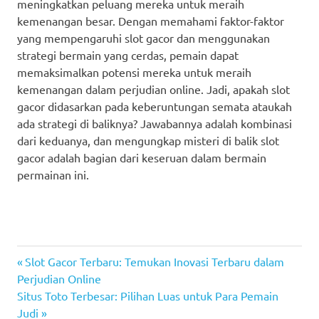
meningkatkan peluang mereka untuk meraih
kemenangan besar. Dengan memahami faktor-faktor
yang mempengaruhi slot gacor dan menggunakan
strategi bermain yang cerdas, pemain dapat
memaksimalkan potensi mereka untuk meraih
kemenangan dalam perjudian online. Jadi, apakah slot
gacor didasarkan pada keberuntungan semata ataukah
ada strategi di baliknya? Jawabannya adalah kombinasi
dari keduanya, dan mengungkap misteri di balik slot
gacor adalah bagian dari keseruan dalam bermain
permainan ini.
Previous
Post
Slot Gacor Terbaru: Temukan Inovasi Terbaru dalam
Post:
Perjudian Online
navigation
Next
Situs Toto Terbesar: Pilihan Luas untuk Para Pemain
Post:
Judi