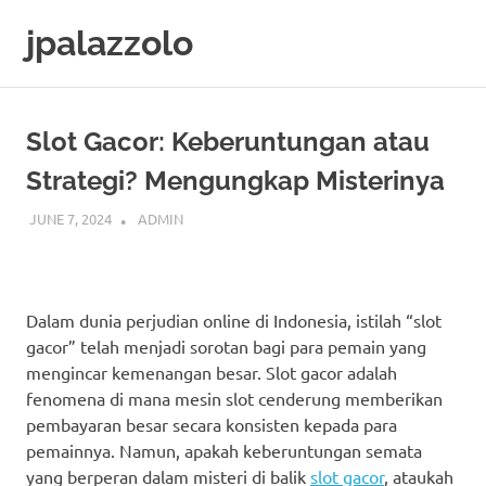
Skip
jpalazzolo
to
content
Slot Gacor: Keberuntungan atau
Strategi? Mengungkap Misterinya
JUNE 7, 2024
ADMIN
UNCATEGORIZED
Dalam dunia perjudian online di Indonesia, istilah “slot
gacor” telah menjadi sorotan bagi para pemain yang
mengincar kemenangan besar. Slot gacor adalah
fenomena di mana mesin slot cenderung memberikan
pembayaran besar secara konsisten kepada para
pemainnya. Namun, apakah keberuntungan semata
yang berperan dalam misteri di balik
slot gacor
, ataukah