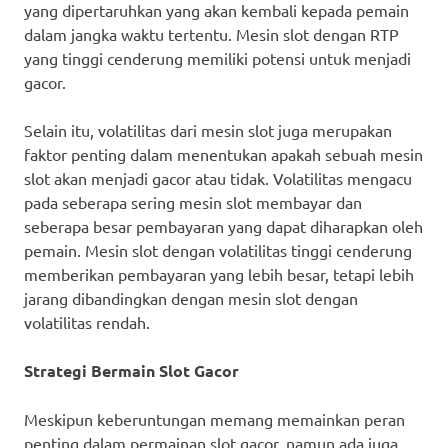
yang dipertaruhkan yang akan kembali kepada pemain
dalam jangka waktu tertentu. Mesin slot dengan RTP
yang tinggi cenderung memiliki potensi untuk menjadi
gacor.
Selain itu, volatilitas dari mesin slot juga merupakan
faktor penting dalam menentukan apakah sebuah mesin
slot akan menjadi gacor atau tidak. Volatilitas mengacu
pada seberapa sering mesin slot membayar dan
seberapa besar pembayaran yang dapat diharapkan oleh
pemain. Mesin slot dengan volatilitas tinggi cenderung
memberikan pembayaran yang lebih besar, tetapi lebih
jarang dibandingkan dengan mesin slot dengan
volatilitas rendah.
Strategi Bermain Slot Gacor
Meskipun keberuntungan memang memainkan peran
penting dalam permainan slot gacor, namun ada juga