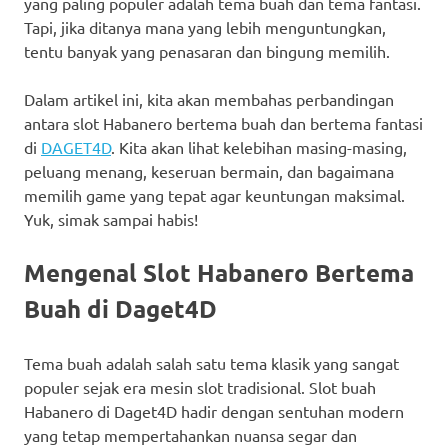
yang paling populer adalah tema buah dan tema fantasi.
Tapi, jika ditanya mana yang lebih menguntungkan,
tentu banyak yang penasaran dan bingung memilih.
Dalam artikel ini, kita akan membahas perbandingan
antara slot Habanero bertema buah dan bertema fantasi
di
DAGET4D
. Kita akan lihat kelebihan masing-masing,
peluang menang, keseruan bermain, dan bagaimana
memilih game yang tepat agar keuntungan maksimal.
Yuk, simak sampai habis!
Mengenal Slot Habanero Bertema
Buah di Daget4D
Tema buah adalah salah satu tema klasik yang sangat
populer sejak era mesin slot tradisional. Slot buah
Habanero di Daget4D hadir dengan sentuhan modern
yang tetap mempertahankan nuansa segar dan