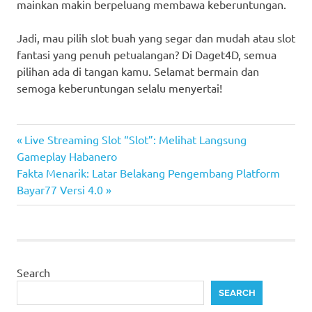
mainkan makin berpeluang membawa keberuntungan.
Jadi, mau pilih slot buah yang segar dan mudah atau slot
fantasi yang penuh petualangan? Di Daget4D, semua
pilihan ada di tangan kamu. Selamat bermain dan
semoga keberuntungan selalu menyertai!
Previous
Post
Live Streaming Slot “Slot”: Melihat Langsung
Post:
Gameplay Habanero
navigation
Next
Fakta Menarik: Latar Belakang Pengembang Platform
Post:
Bayar77 Versi 4.0
Search
SEARCH