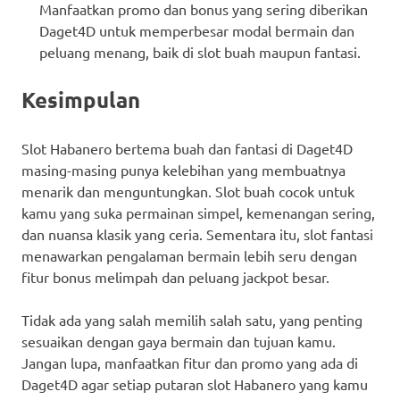
Manfaatkan promo dan bonus yang sering diberikan
Daget4D untuk memperbesar modal bermain dan
peluang menang, baik di slot buah maupun fantasi.
Kesimpulan
Slot Habanero bertema buah dan fantasi di Daget4D
masing-masing punya kelebihan yang membuatnya
menarik dan menguntungkan. Slot buah cocok untuk
kamu yang suka permainan simpel, kemenangan sering,
dan nuansa klasik yang ceria. Sementara itu, slot fantasi
menawarkan pengalaman bermain lebih seru dengan
fitur bonus melimpah dan peluang jackpot besar.
Tidak ada yang salah memilih salah satu, yang penting
sesuaikan dengan gaya bermain dan tujuan kamu.
Jangan lupa, manfaatkan fitur dan promo yang ada di
Daget4D agar setiap putaran slot Habanero yang kamu