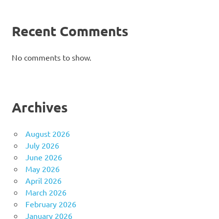
Recent Comments
No comments to show.
Archives
August 2026
July 2026
June 2026
May 2026
April 2026
March 2026
February 2026
January 2026