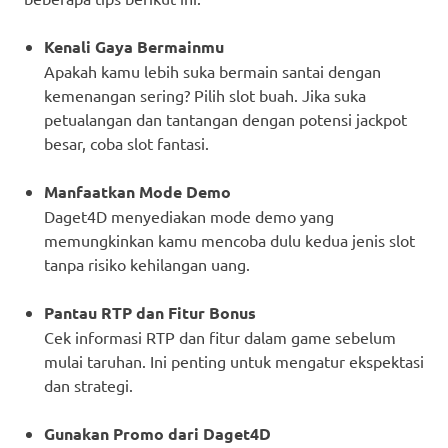
Kenali Gaya Bermainmu
Apakah kamu lebih suka bermain santai dengan
kemenangan sering? Pilih slot buah. Jika suka
petualangan dan tantangan dengan potensi jackpot
besar, coba slot fantasi.
Manfaatkan Mode Demo
Daget4D menyediakan mode demo yang
memungkinkan kamu mencoba dulu kedua jenis slot
tanpa risiko kehilangan uang.
Pantau RTP dan Fitur Bonus
Cek informasi RTP dan fitur dalam game sebelum
mulai taruhan. Ini penting untuk mengatur ekspektasi
dan strategi.
Gunakan Promo dari Daget4D