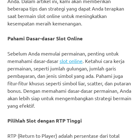
Anda. Dalam artikel ini, kami akan memberikan
beberapa tips dan strategi yang dapat Anda terapkan
saat bermain slot online untuk meningkatkan
kesempatan meraih kemenangan.
Pahami Dasar-dasar Slot Online
Sebelum Anda memulai permainan, penting untuk
memahami dasar-dasar
slot online
. Ketahui cara kerja
permainan, seperti jumlah gulungan, jumlah garis
pembayaran, dan jenis simbol yang ada. Pahami juga
fitur-fitur khusus seperti simbol liar, scatter, dan putaran
bonus. Dengan memahami dasar-dasar permainan, Anda
akan lebih siap untuk mengembangkan strategi bermain
yang efektif.
Pilihlah Slot dengan RTP Tinggi
RTP (Return to Player) adalah persentase dari total