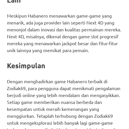
Meskipun Habanero menawarkan game-game yang
menarik, ada juga provider lain seperti Next 4D yang
menonjol dalam inovasi dan kualitas permainan mereka.
Next 4D, misalnya, dikenal dengan game slot progresif
mereka yang menawarkan jackpot besar dan fitur-fitur
unik lainnya yang memikat para pemain.
Kesimpulan
Dengan menghadirkan game Habanero terbaik di
Zodiak69, para pengguna dapat menikmati pengalaman
berjudi online yang lebih mendalam dan mengasyikkan.
Setiap game memberikan nuansa berbeda dan
kesempatan untuk meraih kemenangan yang
menggiurkan. Tetaplah terhubung dengan Zodiak69
untuk mengeksplorasi lebih banyak lagi game-game