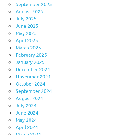
September 2025
August 2025
July 2025
June 2025
May 2025
April 2025
March 2025
February 2025
January 2025
December 2024
November 2024
October 2024
September 2024
August 2024
July 2024
June 2024
May 2024
April 2024
March 2024