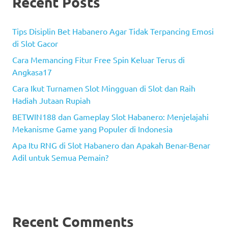
Recent Posts
Tips Disiplin Bet Habanero Agar Tidak Terpancing Emosi
di Slot Gacor
Cara Memancing Fitur Free Spin Keluar Terus di
Angkasa17
Cara Ikut Turnamen Slot Mingguan di Slot dan Raih
Hadiah Jutaan Rupiah
BETWIN188 dan Gameplay Slot Habanero: Menjelajahi
Mekanisme Game yang Populer di Indonesia
Apa Itu RNG di Slot Habanero dan Apakah Benar-Benar
Adil untuk Semua Pemain?
Recent Comments