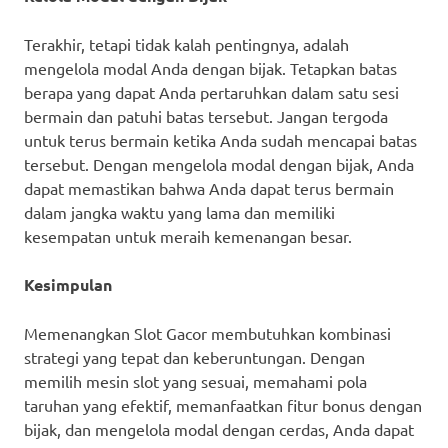
Terakhir, tetapi tidak kalah pentingnya, adalah
mengelola modal Anda dengan bijak. Tetapkan batas
berapa yang dapat Anda pertaruhkan dalam satu sesi
bermain dan patuhi batas tersebut. Jangan tergoda
untuk terus bermain ketika Anda sudah mencapai batas
tersebut. Dengan mengelola modal dengan bijak, Anda
dapat memastikan bahwa Anda dapat terus bermain
dalam jangka waktu yang lama dan memiliki
kesempatan untuk meraih kemenangan besar.
Kesimpulan
Memenangkan Slot Gacor membutuhkan kombinasi
strategi yang tepat dan keberuntungan. Dengan
memilih mesin slot yang sesuai, memahami pola
taruhan yang efektif, memanfaatkan fitur bonus dengan
bijak, dan mengelola modal dengan cerdas, Anda dapat