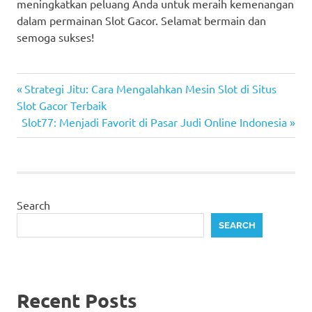
meningkatkan peluang Anda untuk meraih kemenangan
dalam permainan Slot Gacor. Selamat bermain dan
semoga sukses!
Previous
Post
Strategi Jitu: Cara Mengalahkan Mesin Slot di Situs
Post:
Slot Gacor Terbaik
navigation
Next
Slot77: Menjadi Favorit di Pasar Judi Online Indonesia
Post:
Search
SEARCH
Recent Posts