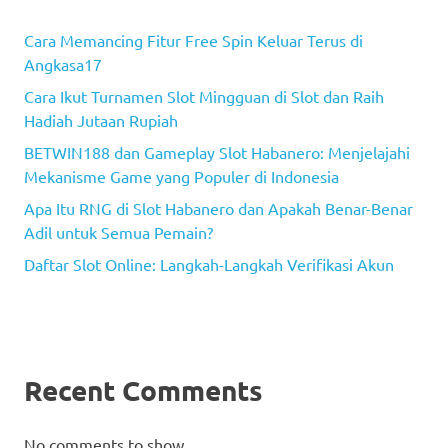
Cara Memancing Fitur Free Spin Keluar Terus di
Angkasa17
Cara Ikut Turnamen Slot Mingguan di Slot dan Raih
Hadiah Jutaan Rupiah
BETWIN188 dan Gameplay Slot Habanero: Menjelajahi
Mekanisme Game yang Populer di Indonesia
Apa Itu RNG di Slot Habanero dan Apakah Benar-Benar
Adil untuk Semua Pemain?
Daftar Slot Online: Langkah-Langkah Verifikasi Akun
Recent Comments
No comments to show.