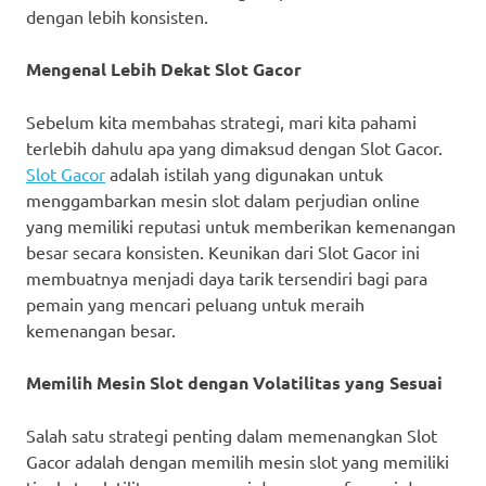
dengan lebih konsisten.
Mengenal Lebih Dekat Slot Gacor
Sebelum kita membahas strategi, mari kita pahami
terlebih dahulu apa yang dimaksud dengan Slot Gacor.
Slot Gacor
adalah istilah yang digunakan untuk
menggambarkan mesin slot dalam perjudian online
yang memiliki reputasi untuk memberikan kemenangan
besar secara konsisten. Keunikan dari Slot Gacor ini
membuatnya menjadi daya tarik tersendiri bagi para
pemain yang mencari peluang untuk meraih
kemenangan besar.
Memilih Mesin Slot dengan Volatilitas yang Sesuai
Salah satu strategi penting dalam memenangkan Slot
Gacor adalah dengan memilih mesin slot yang memiliki