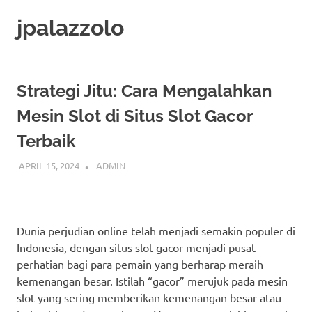
Skip
jpalazzolo
to
content
Strategi Jitu: Cara Mengalahkan
Mesin Slot di Situs Slot Gacor
Terbaik
APRIL 15, 2024
ADMIN
UNCATEGORIZED
Dunia perjudian online telah menjadi semakin populer di
Indonesia, dengan situs slot gacor menjadi pusat
perhatian bagi para pemain yang berharap meraih
kemenangan besar. Istilah “gacor” merujuk pada mesin
slot yang sering memberikan kemenangan besar atau