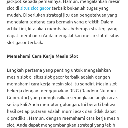
jackpot kepada pemainnya. Namun, mengalahkan mesin
slot di
situs slot gacor
terbaik bukanlah tugas yang
mudah. Diperlukan strategi jitu dan pengetahuan yang
mendalam tentang cara bermain yang efektif. Dalam
artikel ini, kita akan membahas beberapa strategi yang
dapat membantu Anda mengalahkan mesin slot di situs
slot gacor terbaik.
Memahami Cara Kerja Mesin Slot
Langkah pertama yang penting untuk mengalahkan
mesin slot di situs slot gacor terbaik adalah dengan
memahami cara kerja mesin slot itu sendiri. Mesin slot
bekerja dengan menggunakan RNG (Random Number
Generator) yang menghasilkan serangkaian angka acak
setiap kali Anda memutar gulungan. Ini berarti bahwa
hasil setiap putaran adalah murni acak dan tidak dapat
diprediksi. Namun, dengan memahami cara kerja mesin
slot, Anda dapat mengembangkan strategi yang lebih